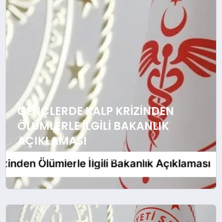
SIYASET
YAŞAM
DÜNYA
SAĞLIK
EĞITIM
GENÇLERDE KALP KRIZINDEN
ÖLÜMLERLE İLGILI BAKANLIK
AÇIKLAMASI
Bakanlık, Gençlerde Kalp Krizinden
Ölümlerle İlgili İddialara Yanıt Verdi
Türkiye Cumhuriyeti Sağlık Bakanlığı,
“Sağlık Bakanlığı Sağlıklı Çözüm” adlı
sosyal medya hesabından gençlerde