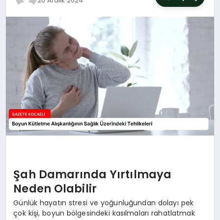
20 Aralık 2024
SIYASET
YAŞAM
DÜNYA
SAĞLIK
EĞITIM
Şah Damarında Yırtılmaya
Neden Olabilir
Günlük hayatın stresi ve yoğunluğundan dolayı pek
çok kişi, boyun bölgesindeki kasılmaları rahatlatmak