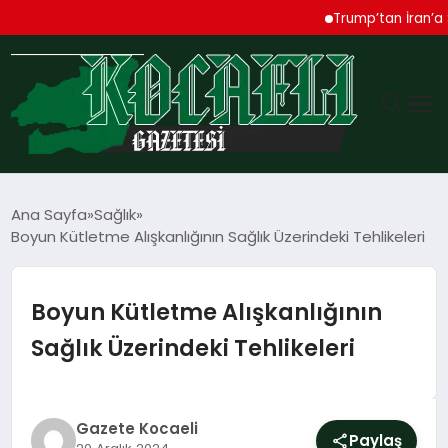
Trump’tan İran’a Sert 
GÜNDEM
Ana Sayfa
Sağlık
Boyun Kütletme Alışkanlığının Sağlık Üzerindeki Tehlikeleri
TEKNOLOJI
EKONOMI
Boyun Kütletme Alışkanlığının
Sağlık Üzerindeki Tehlikeleri
SPOR
MAGAZIN
Gazete Kocaeli
Paylaş