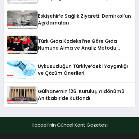
Ortaya Çıkarıldı
Eskişehir’e Sağlık Ziyareti: Demirkol’un
Açıklamaları
Türk Gıda Kodeksi’ne Göre Gıda
Numune Alma ve Analiz Metodu
Kriterleri Güncellendi
Uykusuzluğun Türkiye’deki Yaygınlığı
ve Çözüm Önerileri
Gülhane’nin 126. Kuruluş Yıldönümü
Anıtkabir’de Kutlandı
Kocaeli'nin Güncel Kent Gazetesi