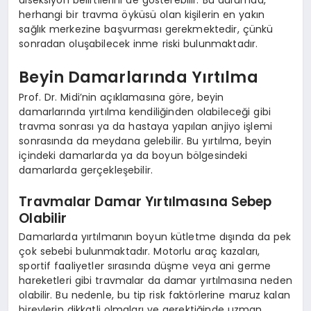
diseksiyon belirtilerini de gösterebilir. Bu durumda,
herhangi bir travma öyküsü olan kişilerin en yakın
sağlık merkezine başvurması gerekmektedir, çünkü
sonradan oluşabilecek inme riski bulunmaktadır.
Beyin Damarlarında Yırtılma
Prof. Dr. Midi’nin açıklamasına göre, beyin
damarlarında yırtılma kendiliğinden olabileceği gibi
travma sonrası ya da hastaya yapılan anjiyo işlemi
sonrasında da meydana gelebilir. Bu yırtılma, beyin
içindeki damarlarda ya da boyun bölgesindeki
damarlarda gerçekleşebilir.
Travmalar Damar Yırtılmasına Sebep
Olabilir
Damarlarda yırtılmanın boyun kütletme dışında da pek
çok sebebi bulunmaktadır. Motorlu araç kazaları,
sportif faaliyetler sırasında düşme veya ani germe
hareketleri gibi travmalar da damar yırtılmasına neden
olabilir. Bu nedenle, bu tip risk faktörlerine maruz kalan
bireylerin dikkatli olmaları ve gerektiğinde uzman