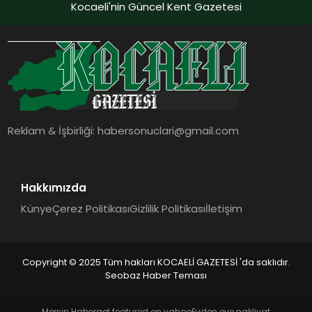
Kocaeli'nin Güncel Kent Gazetesi
Reklam & İşbirliği:
habersonuclari@gmail.com
Hakkımızda
Künye
Çerez Politikası
Gizlilik Politikası
İletişim
Copyright © 2025 Tüm hakları KOCAELİ GAZETESİ 'da saklıdır.
Seobaz Haber Teması
Mersin Haber
get featured on yahoo
Evden eve nakliyat