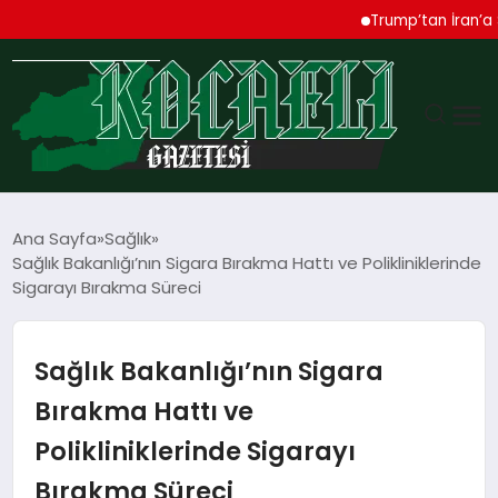
Trump’tan İran’a Sert 
GÜNDEM
Ana Sayfa
Sağlık
Sağlık Bakanlığı’nın Sigara Bırakma Hattı ve Polikliniklerinde
TEKNOLOJI
Sigarayı Bırakma Süreci
EKONOMI
Sağlık Bakanlığı’nın Sigara
SPOR
Bırakma Hattı ve
Polikliniklerinde Sigarayı
MAGAZIN
Bırakma Süreci