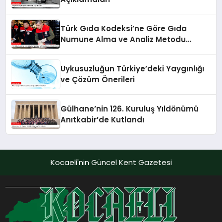
Türk Gıda Kodeksi’ne Göre Gıda
Numune Alma ve Analiz Metodu
Kriterleri Güncellendi
Uykusuzluğun Türkiye’deki Yaygınlığı
ve Çözüm Önerileri
Gülhane’nin 126. Kuruluş Yıldönümü
Anıtkabir’de Kutlandı
Kocaeli'nin Güncel Kent Gazetesi