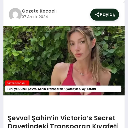
SIYASET
Gazete Kocaeli
Paylaş
07 Aralık 2024
YAŞAM
DÜNYA
SAĞLIK
EĞITIM
Şevval Şahin’in Victoria’s Secret
Davetindeki Transparan Kıyafeti