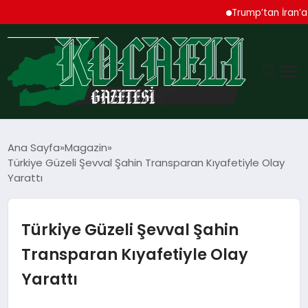
Trump’tan İran’a Sert
GÜNDEM
Ana Sayfa
Magazin
Türkiye Güzeli Şevval Şahin Transparan Kıyafetiyle Olay
TEKNOLOJI
Yarattı
EKONOMI
Türkiye Güzeli Şevval Şahin
SPOR
Transparan Kıyafetiyle Olay
Yarattı
MAGAZIN