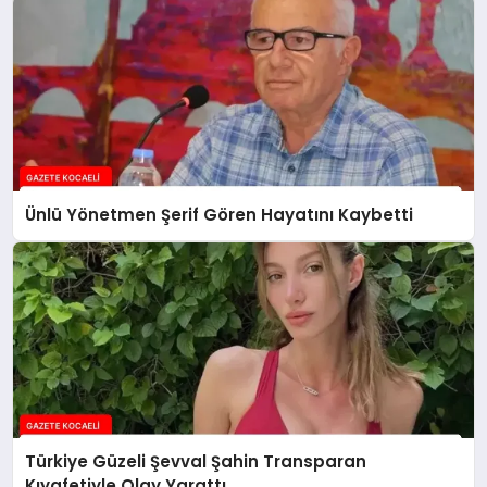
Ünlü Yönetmen Şerif Gören Hayatını Kaybetti
Türkiye Güzeli Şevval Şahin Transparan
Kıyafetiyle Olay Yarattı