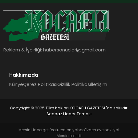
Reklam & İşbirliği:
habersonuclari@gmail.com
Hakkımızda
Künye
Çerez Politikası
Gizlilik Politikası
İletişim
Copyright © 2025 Tüm hakları KOCAELİ GAZETESİ 'da saklıdır.
Seobaz Haber Teması
Mersin Haber
get featured on yahoo
Evden eve nakliyat
Mersin Lojistik