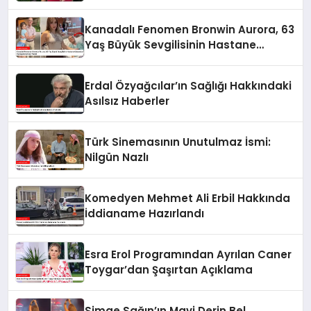
Kanadalı Fenomen Bronwin Aurora, 63
Yaş Büyük Sevgilisinin Hastane
Odasından Video Paylaşımıyla Olay
Yarattı
Erdal Özyağcılar’ın Sağlığı Hakkındaki
Asılsız Haberler
Türk Sinemasının Unutulmaz İsmi:
Nilgün Nazlı
Komedyen Mehmet Ali Erbil Hakkında
İddianame Hazırlandı
Esra Erol Programından Ayrılan Caner
Toygar’dan Şaşırtan Açıklama
Simge Sağın’ın Mavi Derin Bel