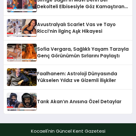
Dekolteli Elbisesiyle Göz Kamaştıran
Dans Performansı
Avustralyalı Scarlet Vas ve Tayo
Ricci’nin İlginç Aşk Hikayesi
Sofia Vergara, Sağlıklı Yaşam Tarzıyla
Genç Görünümün Sırlarını Paylaştı
Faalhanem: Astroloji Dünyasında
Yükselen Yıldız ve Gizemli İlişkiler
Tarık Akan’ın Anısına Özel Detaylar
Kocaeli'nin Güncel Kent Gazetesi