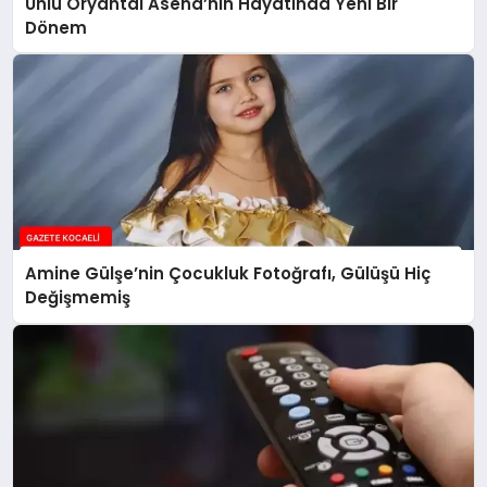
Ünlü Oryantal Asena’nın Hayatında Yeni Bir
Dönem
Amine Gülşe’nin Çocukluk Fotoğrafı, Gülüşü Hiç
Değişmemiş