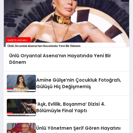
Ünlü Oryantal Asena’nın Hayatında Yeni Bir
Dönem
Amine Gülşe’nin Çocukluk Fotoğrafı,
Gülüşü Hiç Değişmemiş
‘Aşk, Evlilik, Boşanma’ Dizisi 4.
Bölümüyle Final Yaptı
Ünlü Yönetmen Şerif Gören Hayatını