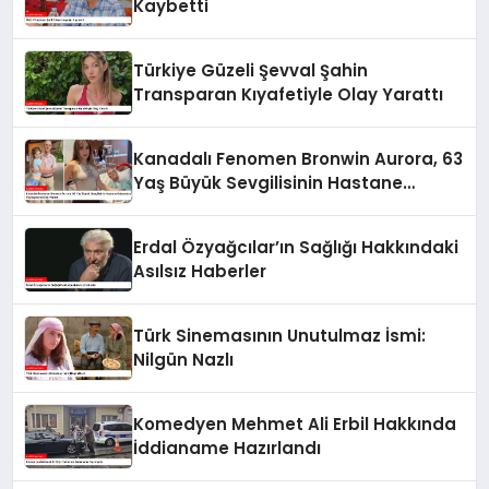
Kaybetti
Türkiye Güzeli Şevval Şahin
Transparan Kıyafetiyle Olay Yarattı
Kanadalı Fenomen Bronwin Aurora, 63
Yaş Büyük Sevgilisinin Hastane
Odasından Video Paylaşımıyla Olay
Yarattı
Erdal Özyağcılar’ın Sağlığı Hakkındaki
Asılsız Haberler
Türk Sinemasının Unutulmaz İsmi:
Nilgün Nazlı
Komedyen Mehmet Ali Erbil Hakkında
İddianame Hazırlandı