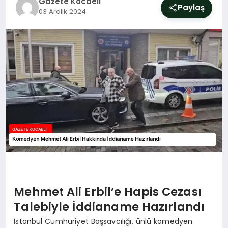
Gazete Kocaeli
SIYASET
Paylaş
03 Aralık 2024
YAŞAM
DÜNYA
SAĞLIK
EĞITIM
Mehmet Ali Erbil’e Hapis Cezası
Talebiyle İddianame Hazırlandı
İstanbul Cumhuriyet Başsavcılığı, ünlü komedyen