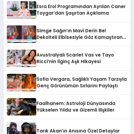
Esra Erol Programından Ayrılan Caner
Toygar’dan Şaşırtan Açıklama
Simge Sağın’ın Mavi Derin Bel
Dekolteli Elbisesiyle Göz Kamaştıran
Dans Performansı
Avustralyalı Scarlet Vas ve Tayo
Ricci’nin İlginç Aşk Hikayesi
Sofia Vergara, Sağlıklı Yaşam Tarzıyla
Genç Görünümün Sırlarını Paylaştı
Faalhanem: Astroloji Dünyasında
Yükselen Yıldız ve Gizemli İlişkiler
Tarık Akan’ın Anısına Özel Detaylar