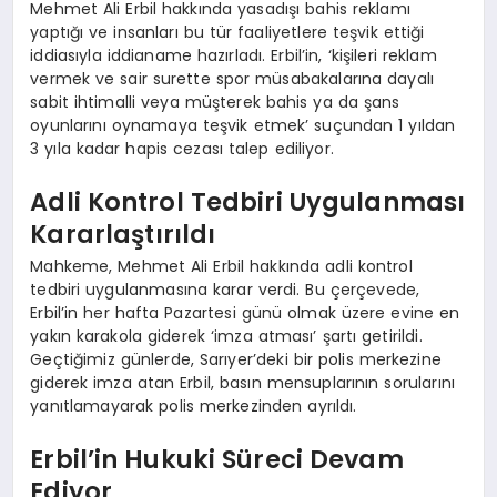
Mehmet Ali Erbil hakkında yasadışı bahis reklamı
yaptığı ve insanları bu tür faaliyetlere teşvik ettiği
iddiasıyla iddianame hazırladı. Erbil’in, ‘kişileri reklam
vermek ve sair surette spor müsabakalarına dayalı
sabit ihtimalli veya müşterek bahis ya da şans
oyunlarını oynamaya teşvik etmek’ suçundan 1 yıldan
3 yıla kadar hapis cezası talep ediliyor.
Adli Kontrol Tedbiri Uygulanması
Kararlaştırıldı
Mahkeme, Mehmet Ali Erbil hakkında adli kontrol
tedbiri uygulanmasına karar verdi. Bu çerçevede,
Erbil’in her hafta Pazartesi günü olmak üzere evine en
yakın karakola giderek ‘imza atması’ şartı getirildi.
Geçtiğimiz günlerde, Sarıyer’deki bir polis merkezine
giderek imza atan Erbil, basın mensuplarının sorularını
yanıtlamayarak polis merkezinden ayrıldı.
Erbil’in Hukuki Süreci Devam
Ediyor