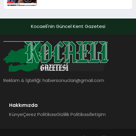
Kocaeli'nin Güncel Kent Gazetesi
Reklam & İşbirliği:
habersonuclari@gmail.com
Hakkımızda
Künye
Çerez Politikası
Gizlilik Politikası
İletişim