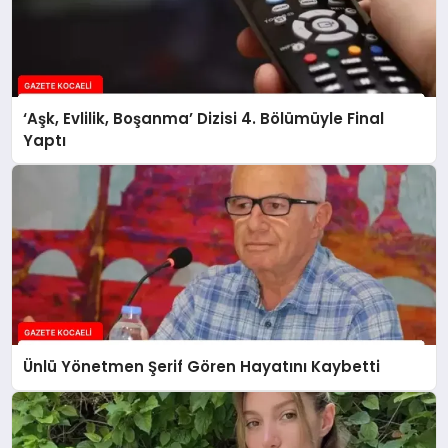
‘Aşk, Evlilik, Boşanma’ Dizisi 4. Bölümüyle Final
Yaptı
Ünlü Yönetmen Şerif Gören Hayatını Kaybetti