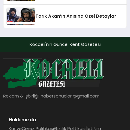
Tarık Akan’ın Anısına Özel Detaylar
Kocaeli'nin Güncel Kent Gazetesi
Reklam & İşbirliği:
habersonuclari@gmail.com
Hakkımızda
Künye
Çerez Politikası
Gizlilik Politikası
İletişim