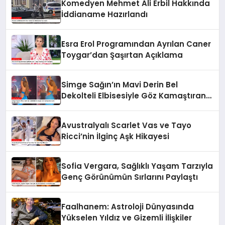
Komedyen Mehmet Ali Erbil Hakkında
İddianame Hazırlandı
Esra Erol Programından Ayrılan Caner
Toygar’dan Şaşırtan Açıklama
Simge Sağın’ın Mavi Derin Bel
Dekolteli Elbisesiyle Göz Kamaştıran
Dans Performansı
Avustralyalı Scarlet Vas ve Tayo
Ricci’nin İlginç Aşk Hikayesi
Sofia Vergara, Sağlıklı Yaşam Tarzıyla
Genç Görünümün Sırlarını Paylaştı
Faalhanem: Astroloji Dünyasında
Yükselen Yıldız ve Gizemli İlişkiler