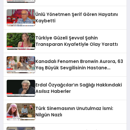
Ünlü Yönetmen Şerif Gören Hayatını
Kaybetti
Türkiye Güzeli Şevval Şahin
Transparan Kıyafetiyle Olay Yarattı
Kanadalı Fenomen Bronwin Aurora, 63
Yaş Büyük Sevgilisinin Hastane
Odasından Video Paylaşımıyla Olay
Yarattı
Erdal Özyağcılar’ın Sağlığı Hakkındaki
Asılsız Haberler
Türk Sinemasının Unutulmaz İsmi:
Nilgün Nazlı