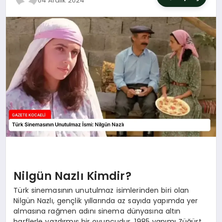
04 Aralık 2024
SIYASET
YAŞAM
DÜNYA
SAĞLIK
EĞITIM
Nilgün Nazlı Kimdir?
Türk sinemasının unutulmaz isimlerinden biri olan
Nilgün Nazlı, gençlik yıllarında az sayıda yapımda yer
almasına rağmen adını sinema dünyasına altın
harflerle yazdırmış bir oyuncudur. 1985 yapımı Züğürt