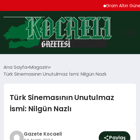
Gram Altın Güne Yükse
GÜNDEM
Ana Sayfa
Magazin
Türk Sinemasının Unutulmaz İsmi: Nilgün Nazlı
TEKNOLOJI
EKONOMI
Türk Sinemasının Unutulmaz
İsmi: Nilgün Nazlı
SPOR
MAGAZIN
Gazete Kocaeli
Paylaş