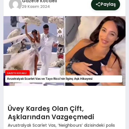
Gazete Kocaeli
SIYASET
Paylaş
29 Kasım 2024
YAŞAM
DÜNYA
SAĞLIK
EĞITIM
Üvey Kardeş Olan Çift,
Aşklarından Vazgeçmedi
Avustralyalı Scarlet Vas, ‘Neighbours’ dizisindeki polis