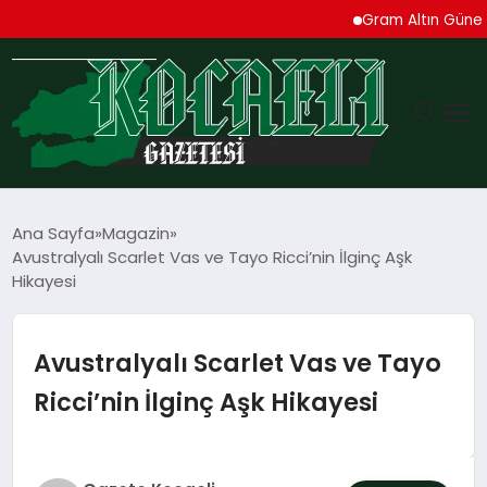
Gram Altın Güne Yüksel
GÜNDEM
Ana Sayfa
Magazin
Avustralyalı Scarlet Vas ve Tayo Ricci’nin İlginç Aşk
TEKNOLOJI
Hikayesi
EKONOMI
Avustralyalı Scarlet Vas ve Tayo
SPOR
Ricci’nin İlginç Aşk Hikayesi
MAGAZIN