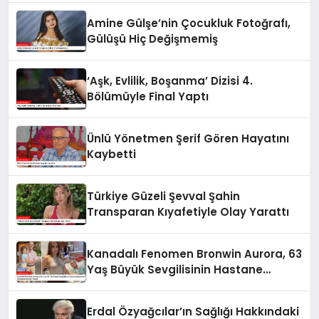
Amine Gülşe’nin Çocukluk Fotoğrafı,
Gülüşü Hiç Değişmemiş
‘Aşk, Evlilik, Boşanma’ Dizisi 4.
Bölümüyle Final Yaptı
Ünlü Yönetmen Şerif Gören Hayatını
Kaybetti
Türkiye Güzeli Şevval Şahin
Transparan Kıyafetiyle Olay Yarattı
Kanadalı Fenomen Bronwin Aurora, 63
Yaş Büyük Sevgilisinin Hastane
Odasından Video Paylaşımıyla Olay
Yarattı
Erdal Özyağcılar’ın Sağlığı Hakkındaki