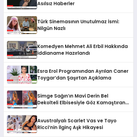
Asılsız Haberler
Türk Sinemasının Unutulmaz İsmi:
Nilgün Nazlı
Komedyen Mehmet Ali Erbil Hakkında
İddianame Hazırlandı
Esra Erol Programından Ayrılan Caner
Toygar’dan Şaşırtan Açıklama
Simge Sağın’ın Mavi Derin Bel
Dekolteli Elbisesiyle Göz Kamaştıran
Dans Performansı
Avustralyalı Scarlet Vas ve Tayo
Ricci’nin İlginç Aşk Hikayesi