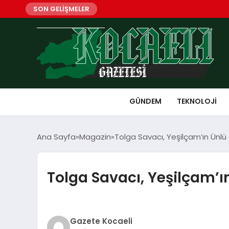
SON GELİŞMELER
GÜNDEM
TEKNOLOJI
Ana Sayfa
Magazin
Tolga Savacı, Yeşilçam’ın Ünlü
Tolga Savacı, Yeşilçam’ı
Gazete Kocaeli