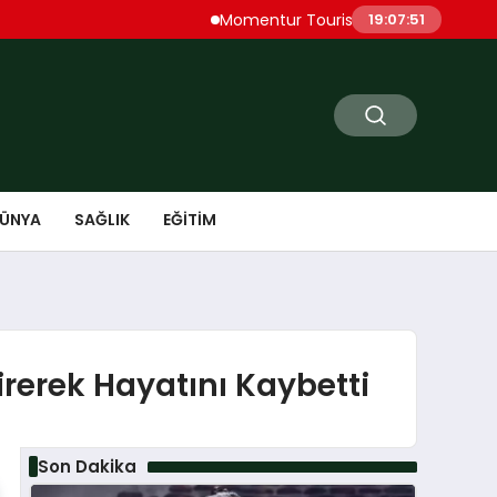
Momentur Tourism & Travel, Dubai Turizm
19:07:52
ÜNYA
SAĞLIK
EĞITIM
irerek Hayatını Kaybetti
Son Dakika