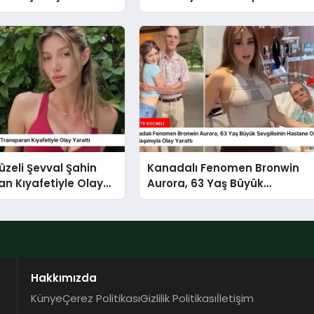
miş
üzeli Şevval Şahin
Kanadalı Fenomen Bronwin
n Kıyafetiyle Olay
Aurora, 63 Yaş Büyük
Sevgilisinin Hastane
Odasından Video
Paylaşımıyla Olay Yarattı
Hakkımızda
Künye
Çerez Politikası
Gizlilik Politikası
İletişim