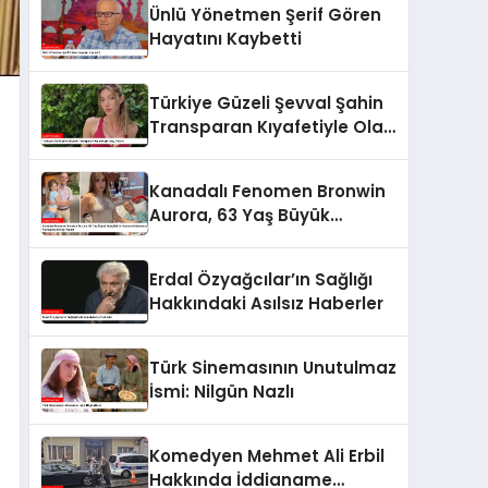
Ünlü Yönetmen Şerif Gören
Hayatını Kaybetti
Türkiye Güzeli Şevval Şahin
Transparan Kıyafetiyle Olay
Yarattı
Kanadalı Fenomen Bronwin
Aurora, 63 Yaş Büyük
Sevgilisinin Hastane
Odasından Video
Erdal Özyağcılar’ın Sağlığı
Paylaşımıyla Olay Yarattı
Hakkındaki Asılsız Haberler
Türk Sinemasının Unutulmaz
İsmi: Nilgün Nazlı
Komedyen Mehmet Ali Erbil
Hakkında İddianame