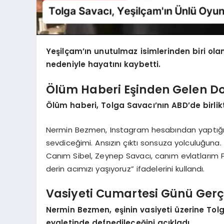
Yeşilçam’ın unutulmaz isimlerinden biri ola
nedeniyle hayatını kaybetti.
Ölüm Haberi Eşinden Gelen D
Ölüm haberi, Tolga Savacı’nın ABD’de birli
Nermin Bezmen, Instagram hesabından yaptığı 
sevdiceğimi. Ansızın çıktı sonsuza yolculuğuna. 
Canım Sibel, Zeynep Savacı, canım evlatlarım P
derin acımızı yaşıyoruz” ifadelerini kullandı.
Vasiyeti Cumartesi Günü Gerçe
Nermin Bezmen, eşinin vasiyeti üzerine To
eyaletinde defnedileceğini açıkladı.