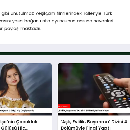
’ gibi unutulmaz Yeşilçam filmlerindeki rolleriyle Türk
yasını yasa boğan usta oyuncunun anısına sevenleri
r paylaşılmaktadır.
lşe’nin Çocukluk
‘Aşk, Evlilik, Boşanma’ Dizisi 4.
, Gülüşü Hiç
Bölümüyle Final Yaptı