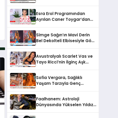
Hazırlandı
Esra Erol Programından
Ayrılan Caner Toygar’dan
Şaşırtan Açıklama
Simge Sağın’ın Mavi Derin
Bel Dekolteli Elbisesiyle Göz
Kamaştıran Dans
Performansı
Avustralyalı Scarlet Vas ve
Tayo Ricci’nin İlginç Aşk
Hikayesi
Sofia Vergara, Sağlıklı
Yaşam Tarzıyla Genç
Görünümün Sırlarını Paylaştı
Faalhanem: Astroloji
Dünyasında Yükselen Yıldız
ve Gizemli İlişkiler