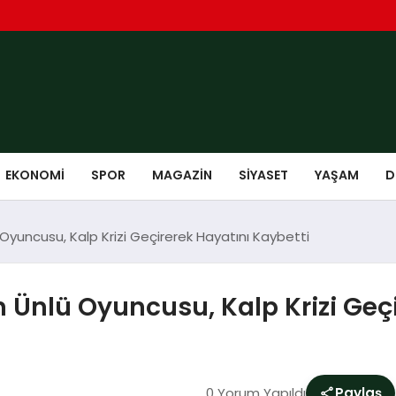
EKONOMI
SPOR
MAGAZIN
SIYASET
YAŞAM
D
 Oyuncusu, Kalp Krizi Geçirerek Hayatını Kaybetti
n Ünlü Oyuncusu, Kalp Krizi Geç
0 Yorum Yapıldı
Paylaş