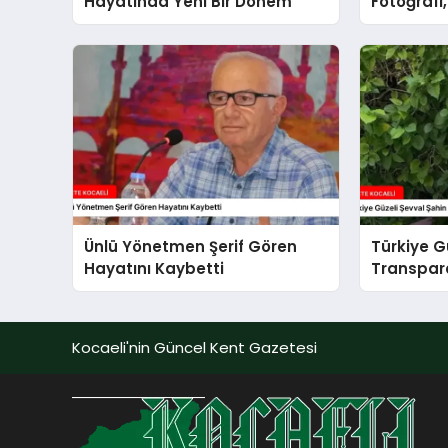
Hayatında Yeni Bir Dönem
Fotoğrafı
Değişme
Ünlü Yönetmen Şerif Gören
Türkiye G
Hayatını Kaybetti
Transpara
Yarattı
Kocaeli'nin Güncel Kent Gazetesi