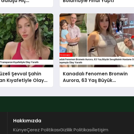
, Gülüşü Hiç
Bölümüyle Final Yaptı
miş
üzeli Şevval Şahin
Kanadalı Fenomen Bronwin
n Kıyafetiyle Olay
Aurora, 63 Yaş Büyük
Sevgilisinin Hastane
Odasından Video
Paylaşımıyla Olay Yarattı
Hakkımızda
Künye
Çerez Politikası
Gizlilik Politikası
İletişim