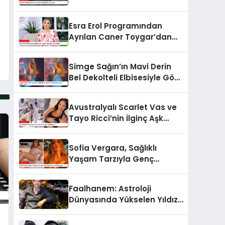
Hazırlandı
Esra Erol Programından
Ayrılan Caner Toygar’dan
Şaşırtan Açıklama
Simge Sağın’ın Mavi Derin
Bel Dekolteli Elbisesiyle Göz
Kamaştıran Dans
Performansı
Avustralyalı Scarlet Vas ve
Tayo Ricci’nin İlginç Aşk
Hikayesi
Sofia Vergara, Sağlıklı
Yaşam Tarzıyla Genç
Görünümün Sırlarını Paylaştı
Faalhanem: Astroloji
Dünyasında Yükselen Yıldız
ve Gizemli İlişkiler