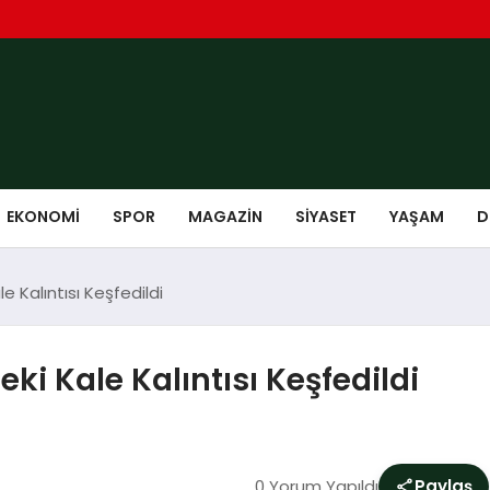
EKONOMI
SPOR
MAGAZIN
SIYASET
YAŞAM
D
 Kalıntısı Keşfedildi
i Kale Kalıntısı Keşfedildi
0 Yorum Yapıldı
Paylaş