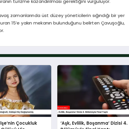
uranın turizme kazandırılması gerektiğini vurguluyor.
savaş zamanlarında üst düzey yöneticilerin sığındığı bir yer
 duran 15’e yakın mekanın bulunduğunu belirten Çavuşoğlu,
or.
lşe’nin Çocukluk
‘Aşk, Evlilik, Boşanma’ Dizisi 4.