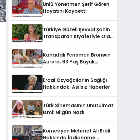
Ünlü Yönetmen Şerif Gören
Hayatını Kaybetti
Türkiye Güzeli Şevval Şahin
Transparan Kıyafetiyle Olay
Yarattı
Kanadalı Fenomen Bronwin
Aurora, 63 Yaş Büyük
Sevgilisinin Hastane
Odasından Video
Erdal Özyağcılar’ın Sağlığı
Paylaşımıyla Olay Yarattı
Hakkındaki Asılsız Haberler
Türk Sinemasının Unutulmaz
İsmi: Nilgün Nazlı
Komedyen Mehmet Ali Erbil
Hakkında İddianame