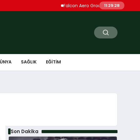
Falcon Aero Group, Küresel Havacılık Tedar
11:29:29
ÜNYA
SAĞLIK
EĞITIM
Son Dakika