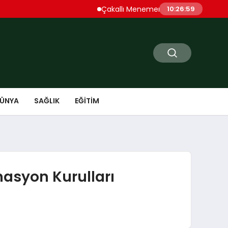
Çakallı Menemeni Denince Öne Çıkan D
10:27:00
ÜNYA
SAĞLIK
EĞITIM
nasyon Kurulları