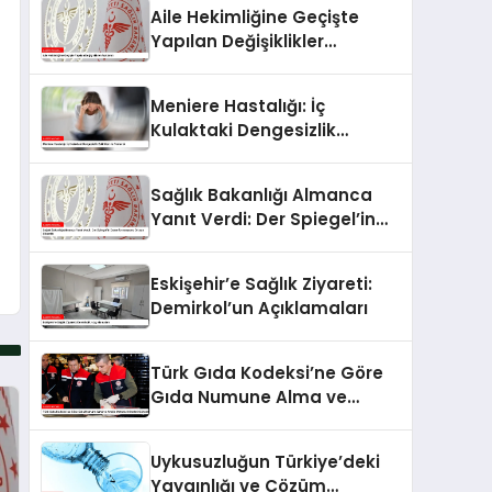
Bırakma Yolculuğu
Aile Hekimliğine Geçişte
Yapılan Değişiklikler
Açıklandı
Meniere Hastalığı: İç
Kulaktaki Dengesizlik
Belirtileri ve Tedavisi
Sağlık Bakanlığı Almanca
Yanıt Verdi: Der Spiegel’in
Dezenformasyonu Ortaya
Çıkarıldı
Eskişehir’e Sağlık Ziyareti:
Demirkol’un Açıklamaları
Türk Gıda Kodeksi’ne Göre
Gıda Numune Alma ve
Analiz Metodu Kriterleri
Güncellendi
Uykusuzluğun Türkiye’deki
Yaygınlığı ve Çözüm