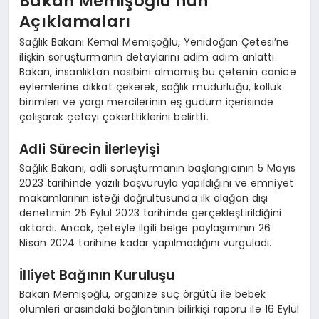
Bakan Memişoğlu’nun
Açıklamaları
Sağlık Bakanı Kemal Memişoğlu, Yenidoğan Çetesi’ne
ilişkin soruşturmanın detaylarını adım adım anlattı.
Bakan, insanlıktan nasibini almamış bu çetenin canice
eylemlerine dikkat çekerek, sağlık müdürlüğü, kolluk
birimleri ve yargı mercilerinin eş güdüm içerisinde
çalışarak çeteyi çökerttiklerini belirtti.
Adli Sürecin İlerleyişi
Sağlık Bakanı, adli soruşturmanın başlangıcının 5 Mayıs
2023 tarihinde yazılı başvuruyla yapıldığını ve emniyet
makamlarının isteği doğrultusunda ilk olağan dışı
denetimin 25 Eylül 2023 tarihinde gerçekleştirildiğini
aktardı. Ancak, çeteyle ilgili belge paylaşımının 26
Nisan 2024 tarihine kadar yapılmadığını vurguladı.
İlliyet Bağının Kuruluşu
Bakan Memişoğlu, organize suç örgütü ile bebek
ölümleri arasındaki bağlantının bilirkişi raporu ile 16 Eylül