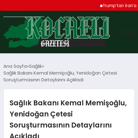
Trump’tan İran’a Sert 
GÜNDEM
Ana Sayfa
Sağlık
Sağlık Bakanı Kemal Memişoğlu, Yenidoğan Çetesi
TEKNOLOJI
Soruşturmasının Detaylarını Açıkladı
EKONOMI
Sağlık Bakanı Kemal Memişoğlu,
SPOR
Yenidoğan Çetesi
Soruşturmasının Detaylarını
MAGAZIN
Açıkladı