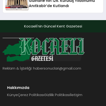
Gülhane’nin 126. Kuruluş Yıldönümü
Anıtkabir’de Kutlandı
Kocaeli'nin Güncel Kent Gazetesi
Reklam & İşbirliği:
habersonuclari@gmail.com
Hakkımızda
Künye
Çerez Politikası
Gizlilik Politikası
İletişim