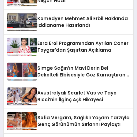
Nilgün Nazlı
Komedyen Mehmet Ali Erbil Hakkında
İddianame Hazırlandı
Esra Erol Programından Ayrılan Caner
Toygar’dan Şaşırtan Açıklama
Simge Sağın’ın Mavi Derin Bel
Dekolteli Elbisesiyle Göz Kamaştıran
Dans Performansı
Avustralyalı Scarlet Vas ve Tayo
Ricci’nin İlginç Aşk Hikayesi
Sofia Vergara, Sağlıklı Yaşam Tarzıyla
Genç Görünümün Sırlarını Paylaştı