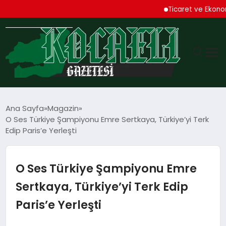
Ticaret ve Ekonomik 
GÜNDEM
Ana Sayfa
Magazin
O Ses Türkiye Şampiyonu Emre Sertkaya, Türkiye’yi Terk
TEKNOLOJI
Edip Paris’e Yerleşti
EKONOMI
O Ses Türkiye Şampiyonu Emre
SPOR
Sertkaya, Türkiye’yi Terk Edip
Paris’e Yerleşti
MAGAZIN