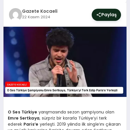
SIYASET
Gazete Kocaeli
Paylaş
22 Kasım 2024
YAŞAM
DÜNYA
SAĞLIK
EĞITIM
O Ses Türkiye
yarışmasında sezon şampiyonu olan
Emre Sertkaya
, sürpriz bir kararla Türkiye’yi terk
ederek
Paris’e
yerleşti. 2019 yılında ilk single’ını çıkaran