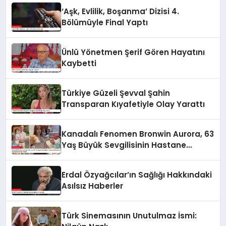
‘Aşk, Evlilik, Boşanma’ Dizisi 4.
Bölümüyle Final Yaptı
Ünlü Yönetmen Şerif Gören Hayatını
Kaybetti
Türkiye Güzeli Şevval Şahin
Transparan Kıyafetiyle Olay Yarattı
Kanadalı Fenomen Bronwin Aurora, 63
Yaş Büyük Sevgilisinin Hastane
Odasından Video Paylaşımıyla Olay
Yarattı
Erdal Özyağcılar’ın Sağlığı Hakkındaki
Asılsız Haberler
Türk Sinemasının Unutulmaz İsmi: