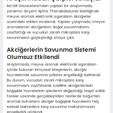
McGill Üniversitesi’nden yapılan bir araştırmada,
yardımcı doçent Ajitha Thanabalasuriar liderliğinde
meyve aromalı elektronik sigaraların akciğerler
üzerindeki etkileri incelendi. Yapılan çalışmada, meyve
aromalarının akciğerlerin doğal savunmalarını
zayıflattığı ve vücudun zararlı mikroplara karşı
savunmasını güçleştirdiği ortaya çıktı.
Akciğerlerin Savunma Sistemi
Olumsuz Etkilendi
Araştırmada, meyve aromalı elektronik sigaraların
içinde bulunan kimyasal bileşenlerin, akciğer
hücrelerinde savunma yollarını engellediği belirlendi.
Bu durum, vücudun zararlı mikroplara karşı
savunmasını zayıflatarak özellikle akciğerlerdeki
bağışıklık hücrelerinin işlevlerini değiştirdiği tespit edildi.
Fareler üzerinde gerçekleştirilen testlerde böğürtlen
aromalı buharların akciğer bağışıklık hücrelerini felç
ederek bakterilere karşı savunma mekanizmasını
engellediği gözlendi.