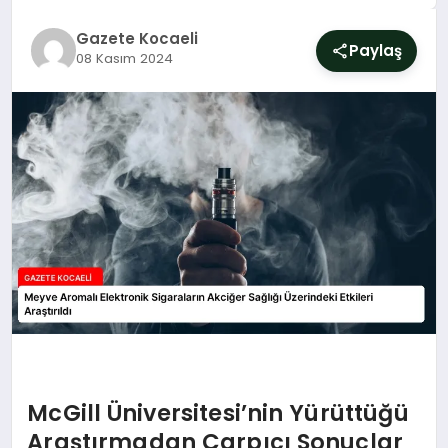
SIYASET
Gazete Kocaeli
Paylaş
08 Kasım 2024
YAŞAM
DÜNYA
SAĞLIK
EĞITIM
McGill Üniversitesi’nin Yürüttüğü
Araştırmadan Çarpıcı Sonuçlar