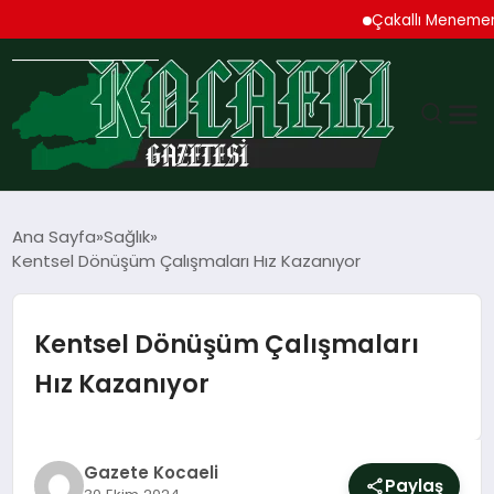
Çakallı Menemeni De
GÜNDEM
Ana Sayfa
Sağlık
Kentsel Dönüşüm Çalışmaları Hız Kazanıyor
TEKNOLOJI
EKONOMI
Kentsel Dönüşüm Çalışmaları
Hız Kazanıyor
SPOR
MAGAZIN
Gazete Kocaeli
Paylaş