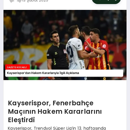
13 Şubat 2025
SIYASET
YAŞAM
DÜNYA
SAĞLIK
EĞITIM
Kayserispor, Fenerbahçe
Maçının Hakem Kararlarını
Eleştirdi
Kayserispor, Trendyol Süper Lig’in 13. haftasında