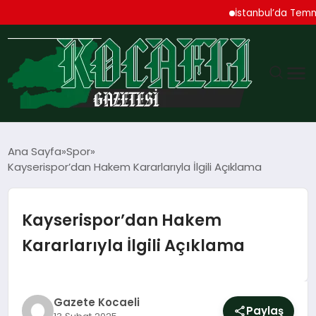
İstanbul’da Temmuz Ayı
GÜNDEM
Ana Sayfa
Spor
Kayserispor’dan Hakem Kararlarıyla İlgili Açıklama
TEKNOLOJI
EKONOMI
Kayserispor’dan Hakem
Kararlarıyla İlgili Açıklama
SPOR
MAGAZIN
Gazete Kocaeli
Paylaş