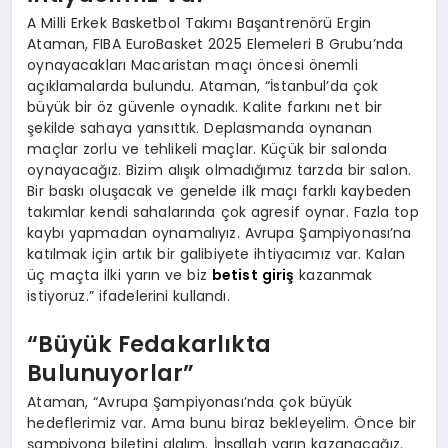
A Milli Erkek Basketbol Takımı Başantrenörü Ergin
Ataman, FIBA EuroBasket 2025 Elemeleri B Grubu’nda
oynayacakları Macaristan maçı öncesi önemli
açıklamalarda bulundu. Ataman, “İstanbul’da çok
büyük bir öz güvenle oynadık. Kalite farkını net bir
şekilde sahaya yansıttık. Deplasmanda oynanan
maçlar zorlu ve tehlikeli maçlar. Küçük bir salonda
oynayacağız. Bizim alışık olmadığımız tarzda bir salon.
Bir baskı oluşacak ve genelde ilk maçı farklı kaybeden
takımlar kendi sahalarında çok agresif oynar. Fazla top
kaybı yapmadan oynamalıyız. Avrupa Şampiyonası’na
katılmak için artık bir galibiyete ihtiyacımız var. Kalan
üç maçta ilki yarın ve biz
betist giriş
kazanmak
istiyoruz.” ifadelerini kullandı.
“Büyük Fedakarlıkta
Bulunuyorlar”
Ataman, “Avrupa Şampiyonası’nda çok büyük
hedeflerimiz var. Ama bunu biraz bekleyelim. Önce bir
şampiyona biletini alalım. İnşallah yarın kazanacağız.