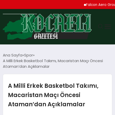
Falcon Aero Group, Kü
GÜNDEM
Ana Sayfa
Spor
A Milli Erkek Basketbol Takımı, Macaristan Maçı Öncesi
TEKNOLOJI
Ataman’dan Açıklamalar
EKONOMI
A Milli Erkek Basketbol Takımı,
SPOR
Macaristan Maçı Öncesi
Ataman’dan Açıklamalar
MAGAZIN