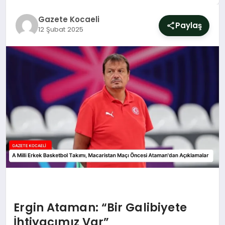
SIYASET
Gazete Kocaeli
Paylaş
12 Şubat 2025
YAŞAM
DÜNYA
SAĞLIK
EĞITIM
Ergin Ataman: “Bir Galibiyete
İhtiyacımız Var”