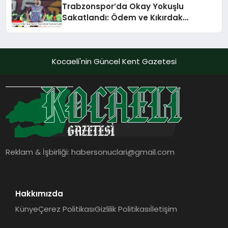
Trabzonspor’da Okay Yokuşlu
Sakatlandı: Ödem ve Kıkırdak
Yaralanması Tespit Edildi
Kocaeli'nin Güncel Kent Gazetesi
Reklam & İşbirliği:
habersonuclari@gmail.com
Hakkımızda
Künye
Çerez Politikası
Gizlilik Politikası
İletişim