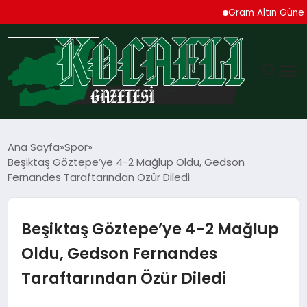
Gram Altın Güne Yükse
GÜNDEM
Ana Sayfa
Spor
Beşiktaş Göztepe’ye 4-2 Mağlup Oldu, Gedson
TEKNOLOJI
Fernandes Taraftarından Özür Diledi
EKONOMI
Beşiktaş Göztepe’ye 4-2 Mağlup
SPOR
Oldu, Gedson Fernandes
Taraftarından Özür Diledi
MAGAZIN