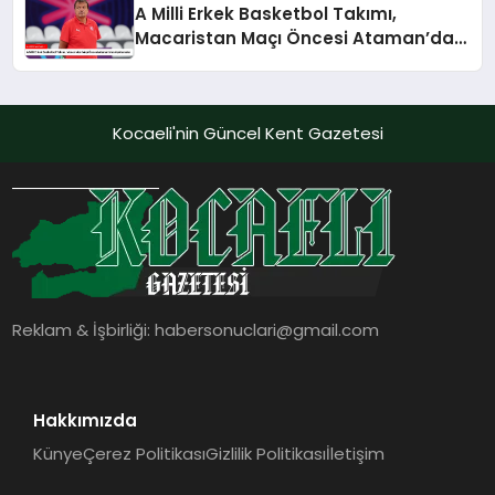
A Milli Erkek Basketbol Takımı,
Macaristan Maçı Öncesi Ataman’dan
Açıklamalar
Kocaeli'nin Güncel Kent Gazetesi
Reklam & İşbirliği:
habersonuclari@gmail.com
Hakkımızda
Künye
Çerez Politikası
Gizlilik Politikası
İletişim