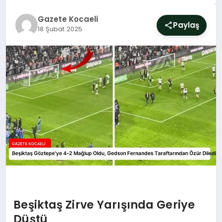
SIYASET
Gazete Kocaeli
Paylaş
18 Şubat 2025
YAŞAM
DÜNYA
SAĞLIK
EĞITIM
Beşiktaş Zirve Yarışında Geriye
Düştü