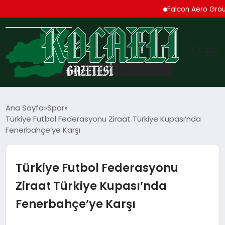
Falcon Aero Group, Kü
GÜNDEM
Ana Sayfa
Spor
Türkiye Futbol Federasyonu Ziraat Türkiye Kupası’nda
TEKNOLOJI
Fenerbahçe’ye Karşı
EKONOMI
Türkiye Futbol Federasyonu
SPOR
Ziraat Türkiye Kupası’nda
Fenerbahçe’ye Karşı
MAGAZIN