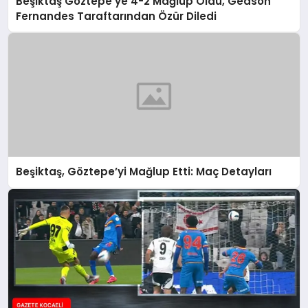
Beşiktaş Göztepe’ye 4-2 Mağlup Oldu, Gedson
Fernandes Taraftarından Özür Diledi
Beşiktaş, Göztepe’yi Mağlup Etti: Maç Detayları