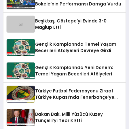
Bokele’nin Performansı Damga Vurdu
Beşiktaş, Göztepe’yi Evinde 3-0
Mağlup Etti
Gençlik Kamplarında Temel Yaşam
Becerileri Atölyeleri Devreye Girdi
Gençlik Kamplarında Yeni Dönem:
Temel Yaşam Becerileri Atölyeleri
Türkiye Futbol Federasyonu Ziraat
Türkiye Kupası’nda Fenerbahçe’ye
Karşı
Bakan Bak, Milli Yüzücü Kuzey
Tunçelli’yi Tebrik Etti