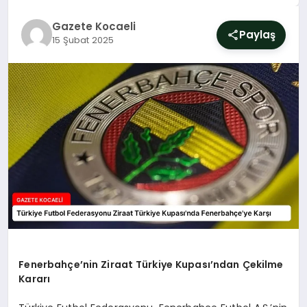
SIYASET
Gazete Kocaeli
Paylaş
15 Şubat 2025
YAŞAM
DÜNYA
SAĞLIK
EĞITIM
Fenerbahçe’nin Ziraat Türkiye Kupası’ndan Çekilme
Kararı