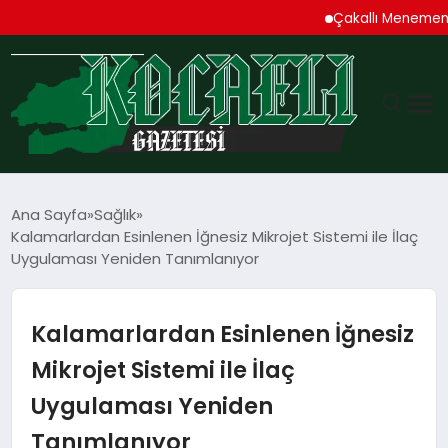
Çakallı Menemeni Den
GÜNDEM
Ana Sayfa
Sağlık
Kalamarlardan Esinlenen İğnesiz Mikrojet Sistemi ile İlaç
TEKNOLOJI
Uygulaması Yeniden Tanımlanıyor
EKONOMI
Kalamarlardan Esinlenen İğnesiz
SPOR
Mikrojet Sistemi ile İlaç
Uygulaması Yeniden
MAGAZIN
Tanımlanıyor