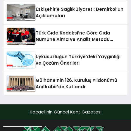
Eskişehir’e Sağlık Ziyareti: Demirkol’un
Açıklamaları
Türk Gıda Kodeksi’ne Göre Gıda
Numune Alma ve Analiz Metodu
Kriterleri Güncellendi
Uykusuzluğun Türkiye’deki Yaygınlığı
ve Çözüm Önerileri
Gülhane’nin 126. Kuruluş Yıldönümü
Anıtkabir’de Kutlandı
Kocaeli'nin Güncel Kent Gazetesi