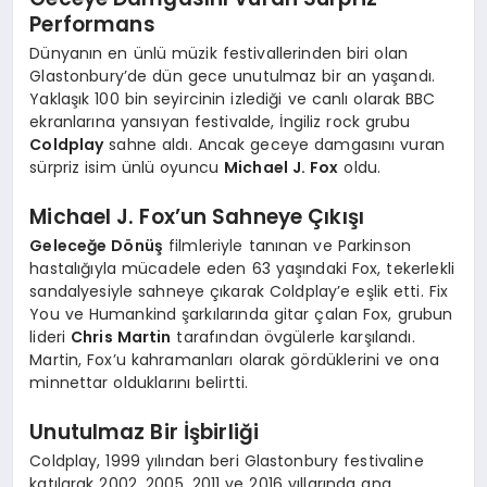
Performans
Dünyanın en ünlü müzik festivallerinden biri olan
Glastonbury’de dün gece unutulmaz bir an yaşandı.
Yaklaşık 100 bin seyircinin izlediği ve canlı olarak BBC
ekranlarına yansıyan festivalde, İngiliz rock grubu
Coldplay
sahne aldı. Ancak geceye damgasını vuran
sürpriz isim ünlü oyuncu
Michael J. Fox
oldu.
Michael J. Fox’un Sahneye Çıkışı
Geleceğe Dönüş
filmleriyle tanınan ve Parkinson
hastalığıyla mücadele eden 63 yaşındaki Fox, tekerlekli
sandalyesiyle sahneye çıkarak Coldplay’e eşlik etti. Fix
You ve Humankind şarkılarında gitar çalan Fox, grubun
lideri
Chris Martin
tarafından övgülerle karşılandı.
Martin, Fox’u kahramanları olarak gördüklerini ve ona
minnettar olduklarını belirtti.
Unutulmaz Bir İşbirliği
Coldplay, 1999 yılından beri Glastonbury festivaline
katılarak 2002, 2005, 2011 ve 2016 yıllarında ana