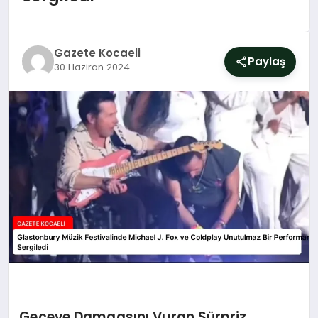
SIYASET
YAŞAM
Gazete Kocaeli
Paylaş
30 Haziran 2024
DÜNYA
SAĞLIK
EĞITIM
Geceye Damgasını Vuran Sürpriz