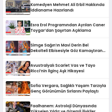
Komedyen Mehmet Ali Erbil Hakkında
İddianame Hazırlandı
Esra Erol Programından Ayrılan Caner
Toygar’dan Şaşırtan Açıklama
Simge Sağın’ın Mavi Derin Bel
Dekolteli Elbisesiyle Göz Kamaştıran
Dans Performansı
Avustralyalı Scarlet Vas ve Tayo
Ricci’nin İlginç Aşk Hikayesi
Sofia Vergara, Sağlıklı Yaşam Tarzıyla
Genç Görünümün Sırlarını Paylaştı
Faalhanem: Astroloji Dünyasında
Yükselen Yıldız ve Gizemli İlişkiler