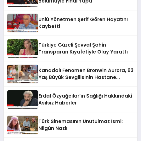
Bölümüyle Final Yaptı
Ünlü Yönetmen Şerif Gören Hayatını
Kaybetti
Türkiye Güzeli Şevval Şahin
Transparan Kıyafetiyle Olay Yarattı
Kanadalı Fenomen Bronwin Aurora, 63
Yaş Büyük Sevgilisinin Hastane
Odasından Video Paylaşımıyla Olay
Yarattı
Erdal Özyağcılar’ın Sağlığı Hakkındaki
Asılsız Haberler
Türk Sinemasının Unutulmaz İsmi:
Nilgün Nazlı