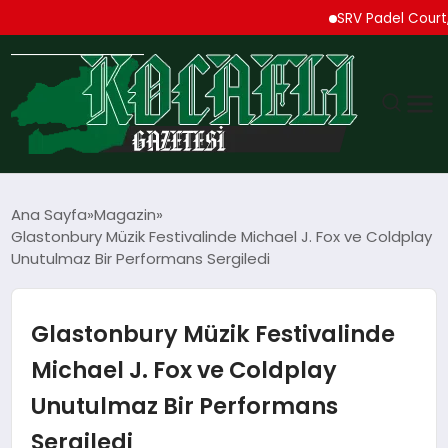
SRV Padel Court, Türki
GÜNDEM
Ana Sayfa
Magazin
Glastonbury Müzik Festivalinde Michael J. Fox ve Coldplay
TEKNOLOJI
Unutulmaz Bir Performans Sergiledi
EKONOMI
Glastonbury Müzik Festivalinde
SPOR
Michael J. Fox ve Coldplay
Unutulmaz Bir Performans
MAGAZIN
Sergiledi