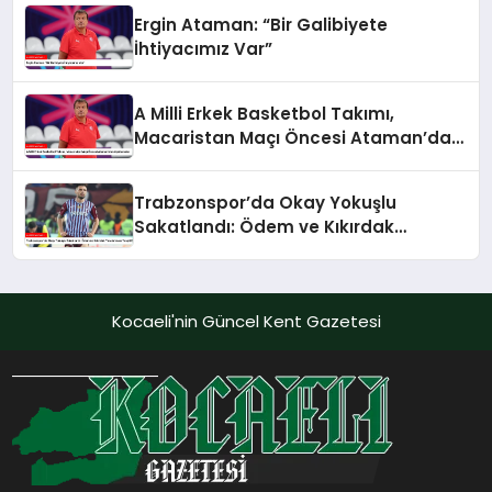
Ergin Ataman: “Bir Galibiyete
İhtiyacımız Var”
A Milli Erkek Basketbol Takımı,
Macaristan Maçı Öncesi Ataman’dan
Açıklamalar
Trabzonspor’da Okay Yokuşlu
Sakatlandı: Ödem ve Kıkırdak
Yaralanması Tespit Edildi
Kocaeli'nin Güncel Kent Gazetesi