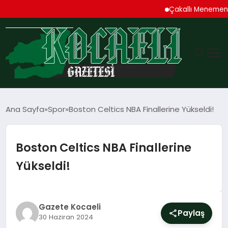
Çakallı Menemeni De
GÜNDEM
Ana Sayfa
Spor
Boston Celtics NBA Finallerine Yükseldi!
TEKNOLOJI
Boston Celtics NBA Finallerine
EKONOMI
Yükseldi!
SPOR
MAGAZIN
Gazete Kocaeli
Paylaş
30 Haziran 2024