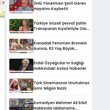
Ünlü Yönetmen Şerif Gören
Hayatını Kaybetti
Türkiye Güzeli Şevval Şahin
Transparan Kıyafetiyle Olay
Yarattı
Kanadalı Fenomen Bronwin
Aurora, 63 Yaş Büyük
Sevgilisinin Hastane
Odasından Video
Erdal Özyağcılar’ın Sağlığı
Paylaşımıyla Olay Yarattı
Hakkındaki Asılsız Haberler
Türk Sinemasının Unutulmaz
İsmi: Nilgün Nazlı
Komedyen Mehmet Ali Erbil
Hakkında İddianame