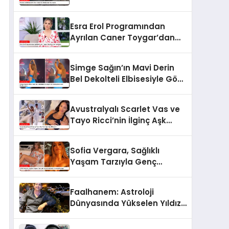
Hazırlandı
Esra Erol Programından
Ayrılan Caner Toygar’dan
Şaşırtan Açıklama
Simge Sağın’ın Mavi Derin
Bel Dekolteli Elbisesiyle Göz
Kamaştıran Dans
Performansı
Avustralyalı Scarlet Vas ve
Tayo Ricci’nin İlginç Aşk
Hikayesi
Sofia Vergara, Sağlıklı
Yaşam Tarzıyla Genç
Görünümün Sırlarını Paylaştı
Faalhanem: Astroloji
Dünyasında Yükselen Yıldız
ve Gizemli İlişkiler