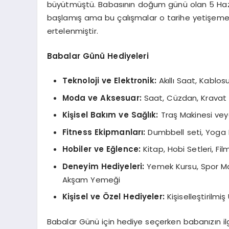
büyütmüştü. Babasının doğum günü olan 5 Hazir
başlamış ama bu çalışmalar o tarihe yetişeme
ertelenmiştir.
Babalar Günü Hediyeleri
Teknoloji ve Elektronik:
Akıllı Saat, Kablosu
Moda ve Aksesuar:
Saat, Cüzdan, Kravat
Kişisel Bakım ve Sağlık:
Traş Makinesi vey
Fitness Ekipmanları:
Dumbbell seti, Yoga Mat
Hobiler ve Eğlence:
Kitap, Hobi Setleri, Film
Deneyim Hediyeleri:
Yemek Kursu, Spor Maç
Akşam Yemeği
Kişisel ve Özel Hediyeler:
Kişiselleştirilmi
Babalar Günü için hediye seçerken babanızın ilgi 