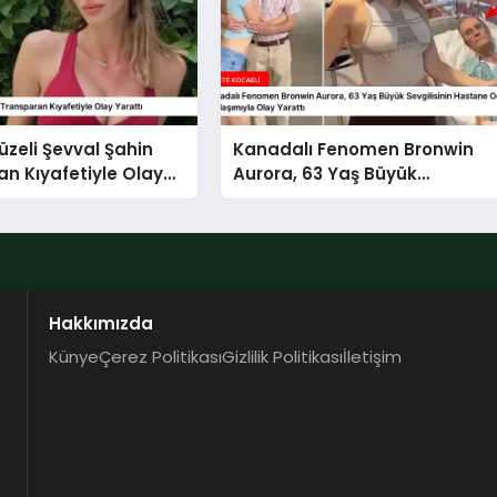
üzeli Şevval Şahin
Kanadalı Fenomen Bronwin
n Kıyafetiyle Olay
Aurora, 63 Yaş Büyük
Sevgilisinin Hastane
Odasından Video
Paylaşımıyla Olay Yarattı
Hakkımızda
Künye
Çerez Politikası
Gizlilik Politikası
İletişim