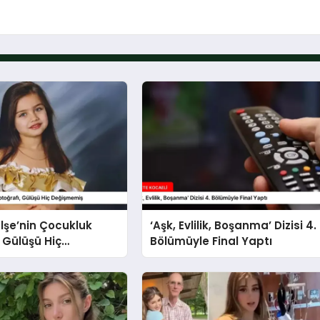
lşe’nin Çocukluk
‘Aşk, Evlilik, Boşanma’ Dizisi 4.
, Gülüşü Hiç
Bölümüyle Final Yaptı
miş