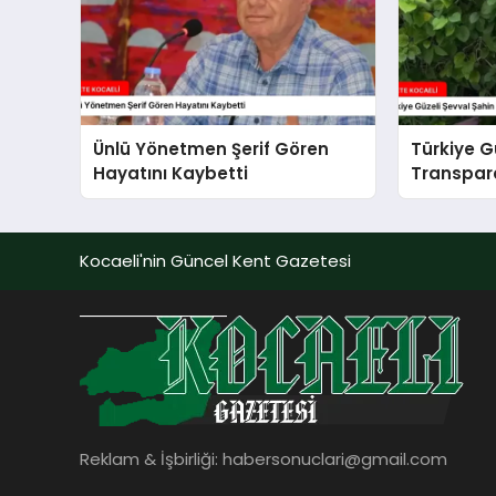
Ünlü Yönetmen Şerif Gören
Türkiye G
Hayatını Kaybetti
Transpara
Yarattı
Kocaeli'nin Güncel Kent Gazetesi
Reklam & İşbirliği:
habersonuclari@gmail.com