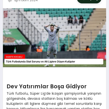
11 Ekim 2024
SIYASET
YAŞAM
DÜNYA
SAĞLIK
EĞITIM
Dev Yatırımlar Boşa Gidiyor
Türk futbolu, Süper Lig’de kızışan şampiyonluk yarışının
gölgesinde, devasa statların boş kalması ve köklü
kulüplerin alt liglere düşmesi gibi temel sorunlarla karşı
karşıya. Milyarlarca lira harcanarak yapılan statlar boş