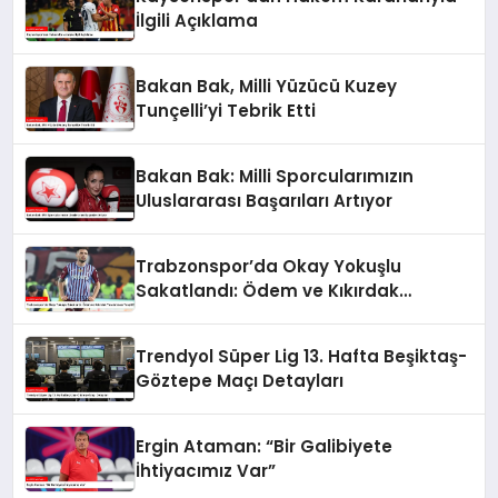
İlgili Açıklama
Bakan Bak, Milli Yüzücü Kuzey
Tunçelli’yi Tebrik Etti
Bakan Bak: Milli Sporcularımızın
Uluslararası Başarıları Artıyor
Trabzonspor’da Okay Yokuşlu
Sakatlandı: Ödem ve Kıkırdak
Yaralanması Tespit Edildi
Trendyol Süper Lig 13. Hafta Beşiktaş-
Göztepe Maçı Detayları
Ergin Ataman: “Bir Galibiyete
İhtiyacımız Var”