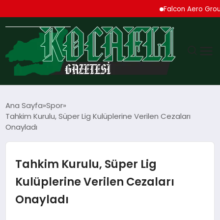
Falcon Aero Group, Kü
GÜNDEM
Ana Sayfa
Spor
Tahkim Kurulu, Süper Lig Kulüplerine Verilen Cezaları
TEKNOLOJI
Onayladı
EKONOMI
Tahkim Kurulu, Süper Lig
SPOR
Kulüplerine Verilen Cezaları
Onayladı
MAGAZIN