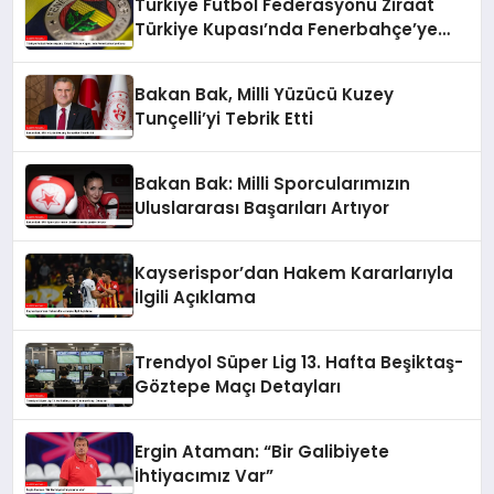
Türkiye Futbol Federasyonu Ziraat
Türkiye Kupası’nda Fenerbahçe’ye
Karşı
Bakan Bak, Milli Yüzücü Kuzey
Tunçelli’yi Tebrik Etti
Bakan Bak: Milli Sporcularımızın
Uluslararası Başarıları Artıyor
Kayserispor’dan Hakem Kararlarıyla
İlgili Açıklama
Trendyol Süper Lig 13. Hafta Beşiktaş-
Göztepe Maçı Detayları
Ergin Ataman: “Bir Galibiyete
İhtiyacımız Var”