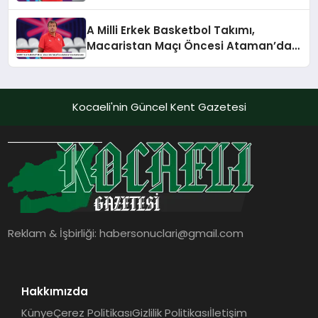
A Milli Erkek Basketbol Takımı,
Macaristan Maçı Öncesi Ataman’dan
Açıklamalar
Kocaeli'nin Güncel Kent Gazetesi
Reklam & İşbirliği:
habersonuclari@gmail.com
Hakkımızda
Künye
Çerez Politikası
Gizlilik Politikası
İletişim