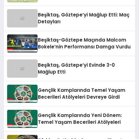
Taraftarından Özür Diledi
Beşiktaş, Göztepe’yi Mağlup Etti: Maç
Detayları
Beşiktaş-Göztepe Maçında Malcom
Bokele’nin Performansı Damga Vurdu
Beşiktaş, Göztepe’yi Evinde 3-0
Mağlup Etti
Gençlik Kamplarında Temel Yaşam
Becerileri Atölyeleri Devreye Girdi
Gençlik Kamplarında Yeni Dönem:
Temel Yaşam Becerileri Atölyeleri