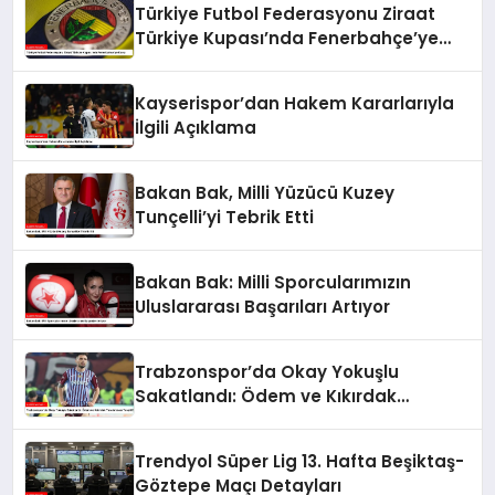
Türkiye Futbol Federasyonu Ziraat
Türkiye Kupası’nda Fenerbahçe’ye
Karşı
Kayserispor’dan Hakem Kararlarıyla
İlgili Açıklama
Bakan Bak, Milli Yüzücü Kuzey
Tunçelli’yi Tebrik Etti
Bakan Bak: Milli Sporcularımızın
Uluslararası Başarıları Artıyor
Trabzonspor’da Okay Yokuşlu
Sakatlandı: Ödem ve Kıkırdak
Yaralanması Tespit Edildi
Trendyol Süper Lig 13. Hafta Beşiktaş-
Göztepe Maçı Detayları