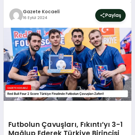
SIYASET
Gazete Kocaeli
Paylaş
16 Eylül 2024
YAŞAM
DÜNYA
SAĞLIK
EĞITIM
Futbolun Çavuşları, Fıkıntı’yı 3-1
Mağlup Ederek Türkiye Birincisi