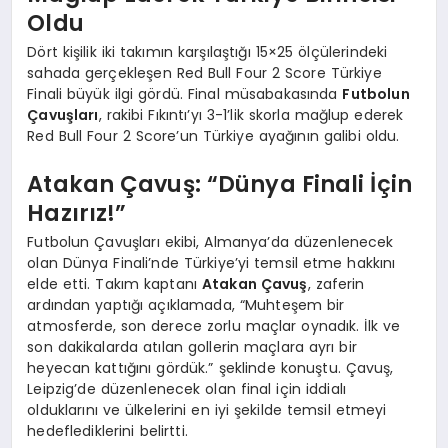
Oldu
Dört kişilik iki takımın karşılaştığı 15×25 ölçülerindeki
sahada gerçekleşen Red Bull Four 2 Score Türkiye
Finali büyük ilgi gördü. Final müsabakasında
Futbolun
Çavuşları
, rakibi Fıkıntı’yı 3-1’lik skorla mağlup ederek
Red Bull Four 2 Score’un Türkiye ayağının galibi oldu.
Atakan Çavuş: “Dünya Finali İçin
Hazırız!”
Futbolun Çavuşları ekibi, Almanya’da düzenlenecek
olan Dünya Finali’nde Türkiye’yi temsil etme hakkını
elde etti. Takım kaptanı
Atakan Çavuş
, zaferin
ardından yaptığı açıklamada, “Muhteşem bir
atmosferde, son derece zorlu maçlar oynadık. İlk ve
son dakikalarda atılan gollerin maçlara ayrı bir
heyecan kattığını gördük.” şeklinde konuştu. Çavuş,
Leipzig’de düzenlenecek olan final için iddialı
olduklarını ve ülkelerini en iyi şekilde temsil etmeyi
hedeflediklerini belirtti.