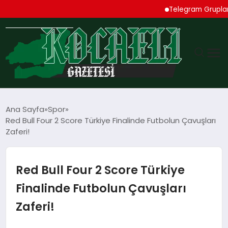
Telegram Grupları Rehb
GÜNDEM
Ana Sayfa
Spor
Red Bull Four 2 Score Türkiye Finalinde Futbolun Çavuşları
TEKNOLOJI
Zaferi!
EKONOMI
Red Bull Four 2 Score Türkiye
SPOR
Finalinde Futbolun Çavuşları
Zaferi!
MAGAZIN