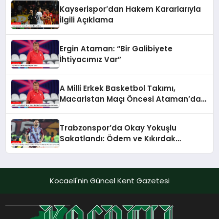
Kayserispor’dan Hakem Kararlarıyla
İlgili Açıklama
Ergin Ataman: “Bir Galibiyete
İhtiyacımız Var”
A Milli Erkek Basketbol Takımı,
Macaristan Maçı Öncesi Ataman’dan
Açıklamalar
Trabzonspor’da Okay Yokuşlu
Sakatlandı: Ödem ve Kıkırdak
Yaralanması Tespit Edildi
Kocaeli'nin Güncel Kent Gazetesi