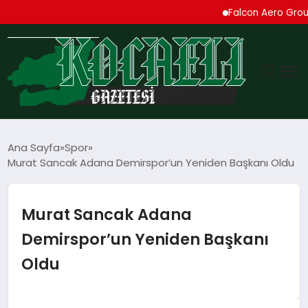
Falcon Aero Group, Kür
GÜNDEM
Ana Sayfa
Spor
Murat Sancak Adana Demirspor’un Yeniden Başkanı Oldu
TEKNOLOJI
EKONOMI
Murat Sancak Adana
Demirspor’un Yeniden Başkanı
SPOR
Oldu
MAGAZIN