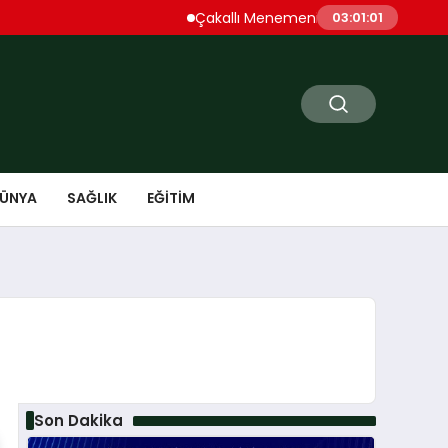
Çakallı Menemeni Denince Öne Çıkan Du
03:01:02
ÜNYA
SAĞLIK
EĞITIM
Son Dakika