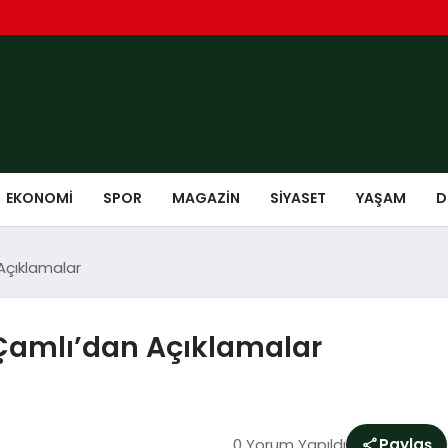
EKONOMI
SPOR
MAGAZIN
SIYASET
YAŞAM
D
Açıklamalar
 Çamlı’dan Açıklamalar
0 Yorum Yapıldı
Paylaş