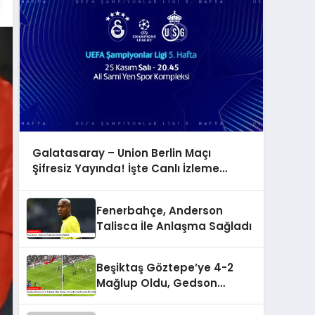
Galatasaray – Union Berlin Maçı
Şifresiz Yayında! İşte Canlı İzleme
Adresi
Fenerbahçe, Anderson
Talisca İle Anlaşma Sağladı
Beşiktaş Göztepe’ye 4-2
Mağlup Oldu, Gedson
Fernandes Taraftarından
Özür Diledi