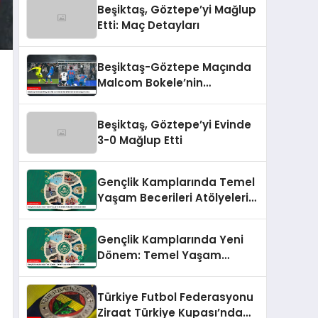
Beşiktaş, Göztepe’yi Mağlup
Etti: Maç Detayları
Beşiktaş-Göztepe Maçında
Malcom Bokele’nin
Performansı Damga Vurdu
Beşiktaş, Göztepe’yi Evinde
3-0 Mağlup Etti
Gençlik Kamplarında Temel
Yaşam Becerileri Atölyeleri
Devreye Girdi
Gençlik Kamplarında Yeni
Dönem: Temel Yaşam
Becerileri Atölyeleri
Türkiye Futbol Federasyonu
Ziraat Türkiye Kupası’nda