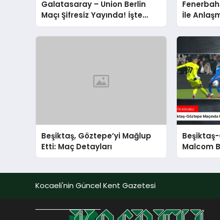
Galatasaray – Union Berlin
Fenerbah
Maçı Şifresiz Yayında! İşte
İle Anlaş
Canlı İzleme Adresi
Beşiktaş, Göztepe’yi Mağlup
Beşiktaş
Etti: Maç Detayları
Malcom B
Performa
Kocaeli'nin Güncel Kent Gazetesi