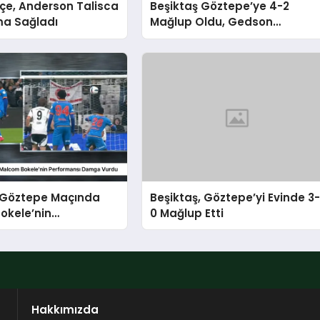
çe, Anderson Talisca
Beşiktaş Göztepe’ye 4-2
ma Sağladı
Mağlup Oldu, Gedson
Fernandes Taraftarından
Özür Diledi
-Göztepe Maçında
Beşiktaş, Göztepe’yi Evinde 3
okele’nin
0 Mağlup Etti
nsı Damga Vurdu
Hakkımızda