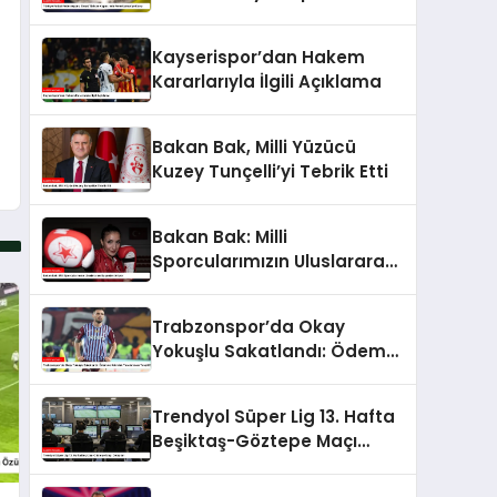
Fenerbahçe’ye Karşı
Kayserispor’dan Hakem
Kararlarıyla İlgili Açıklama
Bakan Bak, Milli Yüzücü
Kuzey Tunçelli’yi Tebrik Etti
Bakan Bak: Milli
Sporcularımızın Uluslararası
Başarıları Artıyor
Trabzonspor’da Okay
Yokuşlu Sakatlandı: Ödem
ve Kıkırdak Yaralanması
Tespit Edildi
Trendyol Süper Lig 13. Hafta
Beşiktaş-Göztepe Maçı
Detayları