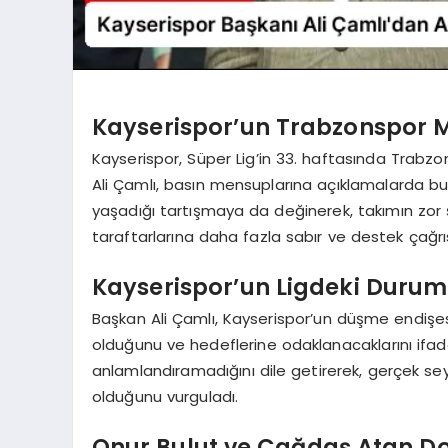
Kayserispor’un Trabzonspor M
Kayserispor, Süper Lig’in 33. haftasında Trabz
Ali Çamlı, basın mensuplarına açıklamalarda b
yaşadığı tartışmaya da değinerek, takımın zor ş
taraftarlarına daha fazla sabır ve destek çağr
Kayserispor’un Ligdeki Durum
Başkan Ali Çamlı, Kayserispor’un düşme endişes
olduğunu ve hedeflerine odaklanacaklarını ifade
anlamlandıramadığını dile getirerek, gerçek seyi
olduğunu vurguladı.
Onur Bulut ve Çağdaş Atan D