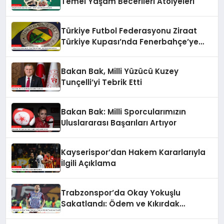
Temel Yaşam Becerileri Atölyeleri
Türkiye Futbol Federasyonu Ziraat
Türkiye Kupası’nda Fenerbahçe’ye
Karşı
Bakan Bak, Milli Yüzücü Kuzey
Tunçelli’yi Tebrik Etti
Bakan Bak: Milli Sporcularımızın
Uluslararası Başarıları Artıyor
Kayserispor’dan Hakem Kararlarıyla
İlgili Açıklama
Trabzonspor’da Okay Yokuşlu
Sakatlandı: Ödem ve Kıkırdak
Yaralanması Tespit Edildi