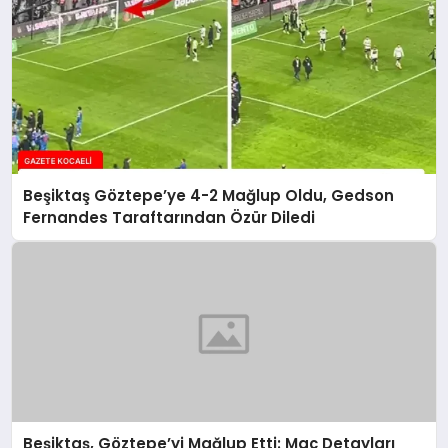
Beşiktaş Göztepe’ye 4-2 Mağlup Oldu, Gedson
Fernandes Taraftarından Özür Diledi
Beşiktaş, Göztepe’yi Mağlup Etti: Maç Detayları