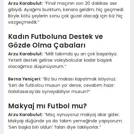
Arzu Karabulut:
“Final maçının son 20 dakikası asır
gibiydi. Ayağımı burktum, kenara geldim; hiç geçmedi.
Böyle kötü şeylerin sonu çok güzel olacağı için biz hiç
vazgeçmedik.”
Kadın Futboluna Destek ve
Gözde Olma Çabaları
Arzu Karabulut:
“Milli takımda şu an çok başarılıyız.
Yeterli destek gelirse voleybolcular kadar başarılı
olacağımızı düşünüyorum.”
Berna Yeniçeri:
“Biz bu makası kapatmak istiyoruz.
‘Sen de futbolcu musun ya’ derse, cevabım hazır:
Galatasaray’da oynayabiliyor musun?”
Makyaj mı Futbol mu?
Arzu Karabulut:
“Maç oynuyoruz makyaj akar gider.
Makyajı düğünde ya da takım yemeğinde yapıyorum.
‘Sen başka biri oldun’ falan diye takılıyorlar.”