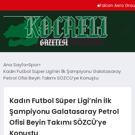
Falcon Aero Group, Kür
GÜNDEM
Ana Sayfa
Spor
Kadın Futbol Süper Ligi’nin İlk Şampiyonu Galatasaray
TEKNOLOJI
Petrol Ofisi Beyin Takımı SÖZCÜ’ye Konuştu
EKONOMI
Kadın Futbol Süper Ligi’nin İlk
SPOR
Şampiyonu Galatasaray Petrol
Ofisi Beyin Takımı SÖZCÜ’ye
MAGAZIN
Konuştu