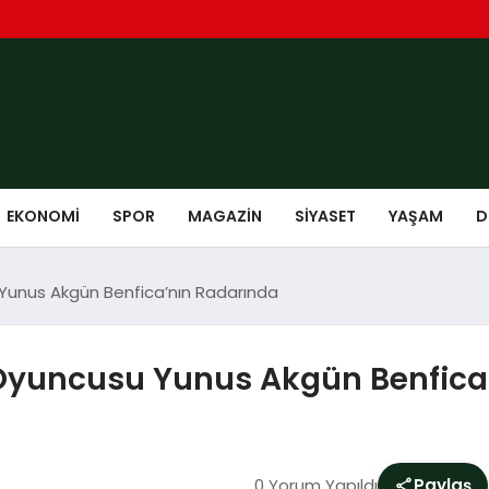
EKONOMI
SPOR
MAGAZIN
SIYASET
YAŞAM
D
Yunus Akgün Benfica’nın Radarında
Oyuncusu Yunus Akgün Benfica
0 Yorum Yapıldı
Paylaş