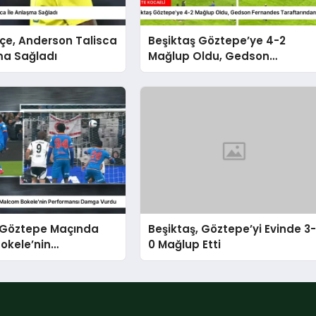
çe, Anderson Talisca
Beşiktaş Göztepe’ye 4-2
ma Sağladı
Mağlup Oldu, Gedson
Fernandes Taraftarından
Özür Diledi
-Göztepe Maçında
Beşiktaş, Göztepe’yi Evinde 3
okele’nin
0 Mağlup Etti
nsı Damga Vurdu