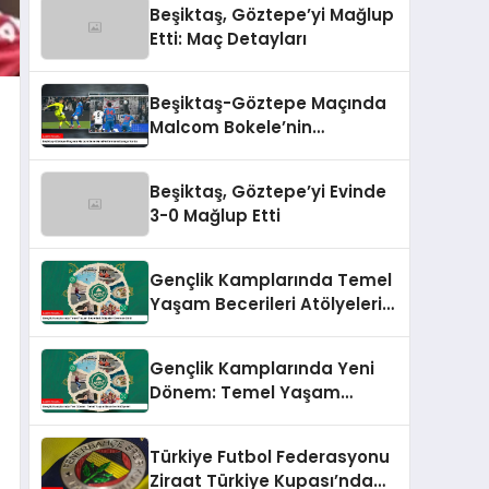
Beşiktaş, Göztepe’yi Mağlup
Etti: Maç Detayları
Beşiktaş-Göztepe Maçında
Malcom Bokele’nin
Performansı Damga Vurdu
Beşiktaş, Göztepe’yi Evinde
3-0 Mağlup Etti
Gençlik Kamplarında Temel
Yaşam Becerileri Atölyeleri
Devreye Girdi
Gençlik Kamplarında Yeni
Dönem: Temel Yaşam
Becerileri Atölyeleri
Türkiye Futbol Federasyonu
Ziraat Türkiye Kupası’nda