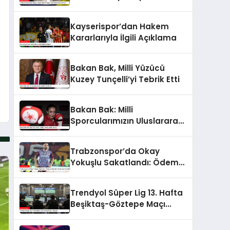
Fenerbahçe’ye Karşı
Kayserispor’dan Hakem
Kararlarıyla İlgili Açıklama
Bakan Bak, Milli Yüzücü
Kuzey Tunçelli’yi Tebrik Etti
Bakan Bak: Milli
Sporcularımızın Uluslararası
Başarıları Artıyor
Trabzonspor’da Okay
Yokuşlu Sakatlandı: Ödem
ve Kıkırdak Yaralanması
Tespit Edildi
Trendyol Süper Lig 13. Hafta
Beşiktaş-Göztepe Maçı
Detayları