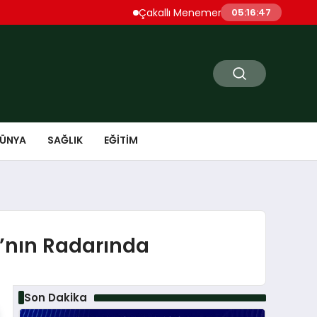
Çakallı Menemeni Denince Öne Çıkan Du
05:16:48
ÜNYA
SAĞLIK
EĞITIM
’nın Radarında
Son Dakika