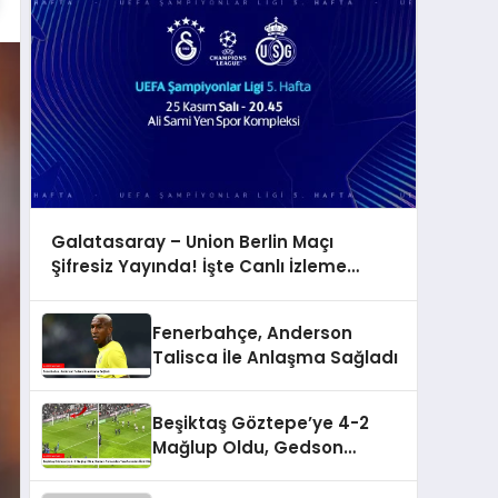
Galatasaray – Union Berlin Maçı
Şifresiz Yayında! İşte Canlı İzleme
Adresi
Fenerbahçe, Anderson
Talisca İle Anlaşma Sağladı
Beşiktaş Göztepe’ye 4-2
Mağlup Oldu, Gedson
Fernandes Taraftarından
Özür Diledi