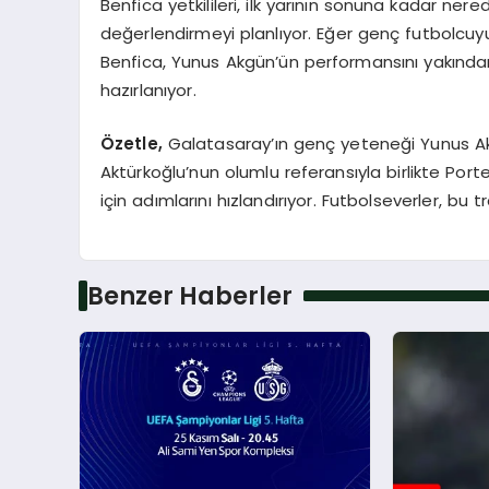
Benfica yetkilileri, ilk yarının sonuna kadar ne
değerlendirmeyi planlıyor. Eğer genç futbolcuyu 
Benfica, Yunus Akgün’ün performansını yakından
hazırlanıyor.
Özetle,
Galatasaray’ın genç yeteneği Yunus Akg
Aktürkoğlu’nun olumlu referansıyla birlikte Port
için adımlarını hızlandırıyor. Futbolseverler, b
Benzer Haberler