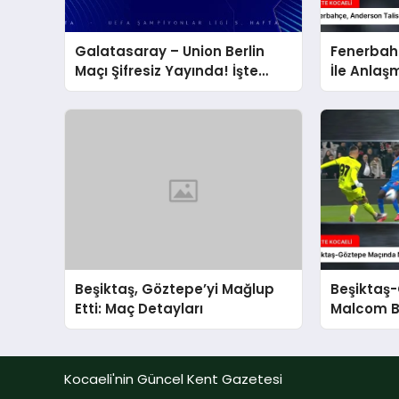
Galatasaray – Union Berlin
Fenerbah
Maçı Şifresiz Yayında! İşte
İle Anlaş
Canlı İzleme Adresi
Beşiktaş, Göztepe’yi Mağlup
Beşiktaş
Etti: Maç Detayları
Malcom B
Performa
Kocaeli'nin Güncel Kent Gazetesi