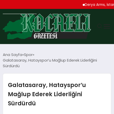
Derya Arms, İstanbul 
GÜNDEM
Ana Sayfa
Spor
Galatasaray, Hatayspor’u Mağlup Ederek Liderliğini
TEKNOLOJI
Sürdürdü
EKONOMI
Galatasaray, Hatayspor’u
SPOR
Mağlup Ederek Liderliğini
Sürdürdü
MAGAZIN