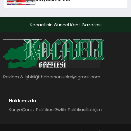
Kocaeli'nin Güncel Kent Gazetesi
Reklam & İşbirliği:
habersonuclari@gmail.com
Hakkımızda
Künye
Çerez Politikası
Gizlilik Politikası
İletişim