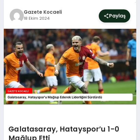
SIYASET
Gazete Kocaeli
Paylaş
18 Ekim 2024
YAŞAM
DÜNYA
SAĞLIK
EĞITIM
Galatasaray, Hatayspor’u 1-0
Mağlup Etti