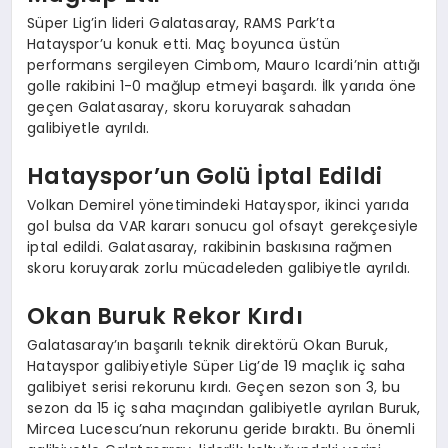
Süper Lig’in lideri Galatasaray, RAMS Park’ta
Hatayspor’u konuk etti. Maç boyunca üstün
performans sergileyen Cimbom, Mauro Icardi’nin attığı
golle rakibini 1-0 mağlup etmeyi başardı. İlk yarıda öne
geçen Galatasaray, skoru koruyarak sahadan
galibiyetle ayrıldı.
Hatayspor’un Golü İptal Edildi
Volkan Demirel yönetimindeki Hatayspor, ikinci yarıda
gol bulsa da VAR kararı sonucu gol ofsayt gerekçesiyle
iptal edildi. Galatasaray, rakibinin baskısına rağmen
skoru koruyarak zorlu mücadeleden galibiyetle ayrıldı.
Okan Buruk Rekor Kırdı
Galatasaray’ın başarılı teknik direktörü Okan Buruk,
Hatayspor galibiyetiyle Süper Lig’de 19 maçlık iç saha
galibiyet serisi rekorunu kırdı. Geçen sezon son 3, bu
sezon da 15 iç saha maçından galibiyetle ayrılan Buruk,
Mircea Lucescu’nun rekorunu geride bıraktı. Bu önemli