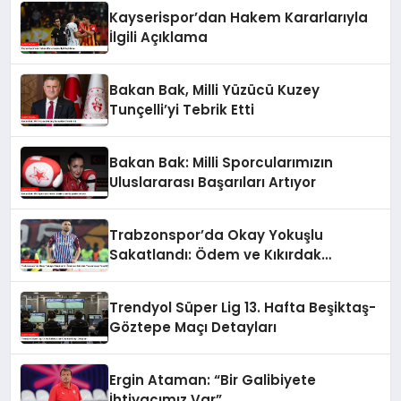
Kayserispor’dan Hakem Kararlarıyla
İlgili Açıklama
Bakan Bak, Milli Yüzücü Kuzey
Tunçelli’yi Tebrik Etti
Bakan Bak: Milli Sporcularımızın
Uluslararası Başarıları Artıyor
Trabzonspor’da Okay Yokuşlu
Sakatlandı: Ödem ve Kıkırdak
Yaralanması Tespit Edildi
Trendyol Süper Lig 13. Hafta Beşiktaş-
Göztepe Maçı Detayları
Ergin Ataman: “Bir Galibiyete
İhtiyacımız Var”