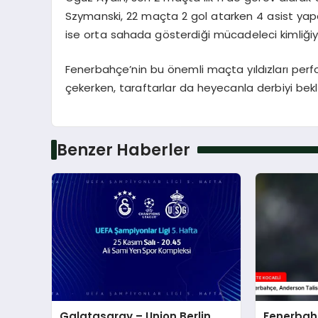
Szymanski, 22 maçta 2 gol atarken 4 asist yapa
ise orta sahada gösterdiği mücadeleci kimliğiyl
Fenerbahçe’nin bu önemli maçta yıldızları perfor
çekerken, taraftarlar da heyecanla derbiyi bekli
Benzer Haberler
Galatasaray – Union Berlin
Fenerbah