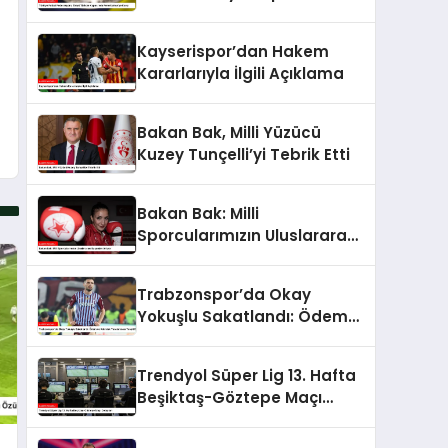
Fenerbahçe’ye Karşı
Kayserispor’dan Hakem
Kararlarıyla İlgili Açıklama
Bakan Bak, Milli Yüzücü
Kuzey Tunçelli’yi Tebrik Etti
Bakan Bak: Milli
Sporcularımızın Uluslararası
Başarıları Artıyor
Trabzonspor’da Okay
Yokuşlu Sakatlandı: Ödem
ve Kıkırdak Yaralanması
Tespit Edildi
Trendyol Süper Lig 13. Hafta
Beşiktaş-Göztepe Maçı
Detayları