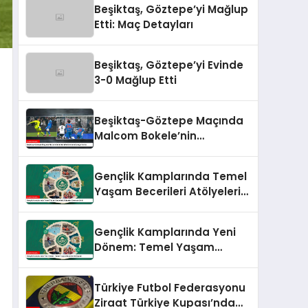
Beşiktaş, Göztepe’yi Mağlup
Etti: Maç Detayları
Beşiktaş, Göztepe’yi Evinde
3-0 Mağlup Etti
Beşiktaş-Göztepe Maçında
Malcom Bokele’nin
Performansı Damga Vurdu
Gençlik Kamplarında Temel
Yaşam Becerileri Atölyeleri
Devreye Girdi
Gençlik Kamplarında Yeni
Dönem: Temel Yaşam
Becerileri Atölyeleri
Türkiye Futbol Federasyonu
Ziraat Türkiye Kupası’nda