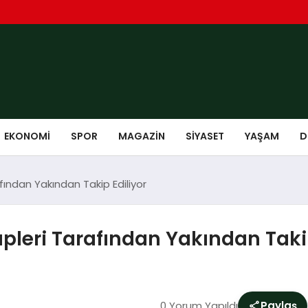
EKONOMI
SPOR
MAGAZIN
SIYASET
YAŞAM
D
ından Yakından Takip Ediliyor
leri Tarafından Yakından Takip
0 Yorum Yapıldı
Paylaş