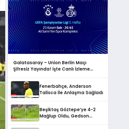
Galatasaray – Union Berlin Maçı
Şifresiz Yayında! İşte Canlı İzleme
Adresi
Fenerbahçe, Anderson
Talisca İle Anlaşma Sağladı
Beşiktaş Göztepe’ye 4-2
Mağlup Oldu, Gedson
Fernandes Taraftarından
Özür Diledi