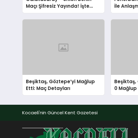
Maçı Şifresiz Yayında! İşte
İle Anlaş
Canlı İzleme Adresi
Beşiktaş, Göztepe’yi Mağlup
Beşiktaş,
Etti: Maç Detayları
0 Mağlup 
Kocaeli'nin Güncel Kent Gazetesi