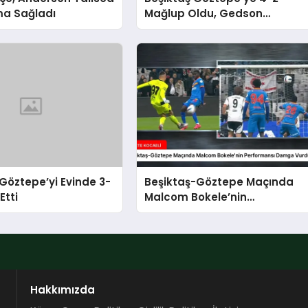
ma Sağladı
Mağlup Oldu, Gedson
Fernandes Taraftarından
Özür Diledi
 Göztepe’yi Evinde 3-
Beşiktaş-Göztepe Maçında
Etti
Malcom Bokele’nin
Performansı Damga Vurdu
Hakkımızda