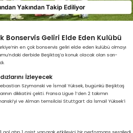
k Bonservis Geliri Elde Eden Kulübü
kiye’nin en çok bonservis geliri elde eden kulübü olmayı
mu’ndaki derbide Beşiktaş’a konuk olacak olan sarı-
dı.
dızlarını İzleyecek
 Sebastian Szymanski ve İsmail Yüksek, bugünkü Beşiktaş
rının dikkatini çekti. Fransa Ligue 1’den 2 takımın
ymanski’yi ve Alman temsilcisi Stuttgart da İsmail Yüksek’i
 gol atıp 1 asist yaparak etkileyici bir performans sergiledi.