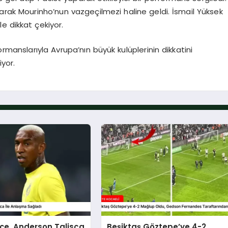
rak Mourinho’nun vazgeçilmezi haline geldi. İsmail Yüksek
e dikkat çekiyor.
manslarıyla Avrupa’nın büyük kulüplerinin dikkatini
yor.
çe, Anderson Talisca
Beşiktaş Göztepe’ye 4-2