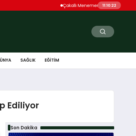
Çakallı Menemeni Denince Öne Çıkan 
11:10:23
ÜNYA
SAĞLIK
EĞITIM
 Ediliyor
Son Dakika