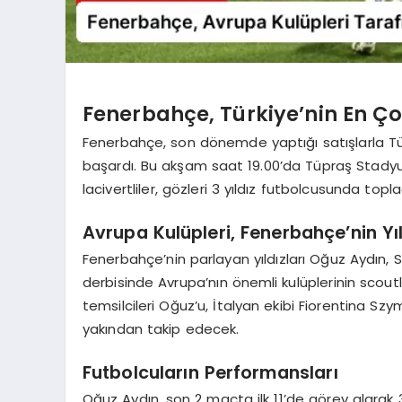
Fenerbahçe, Türkiye’nin En Ço
Fenerbahçe, son dönemde yaptığı satışlarla Tür
başardı. Bu akşam saat 19.00’da Tüpraş Stadyu
lacivertliler, gözleri 3 yıldız futbolcusunda topla
Avrupa Kulüpleri, Fenerbahçe’nin Yıl
Fenerbahçe’nin parlayan yıldızları Oğuz Aydın,
derbisinde Avrupa’nın önemli kulüplerinin scoutla
temsilcileri Oğuz’u, İtalyan ekibi Fiorentina Sz
yakından takip edecek.
Futbolcuların Performansları
Oğuz Aydın, son 2 maçta ilk 11’de görev alarak 3