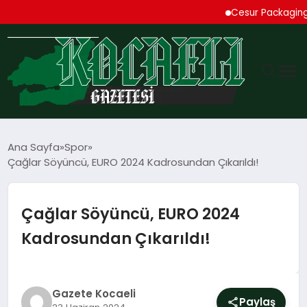
Cesur Packaging, Mıs
GÜNDEM
Ana Sayfa
Spor
Çağlar Söyüncü, EURO 2024 Kadrosundan Çıkarıldı!
TEKNOLOJI
EKONOMI
Çağlar Söyüncü, EURO 2024
Kadrosundan Çıkarıldı!
SPOR
MAGAZIN
Gazete Kocaeli
Paylaş