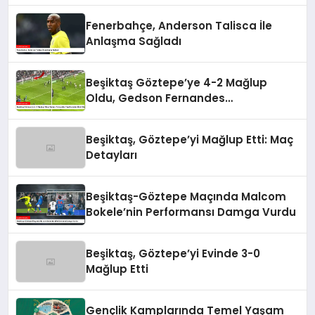
Fenerbahçe, Anderson Talisca İle
Anlaşma Sağladı
Beşiktaş Göztepe’ye 4-2 Mağlup
Oldu, Gedson Fernandes
Taraftarından Özür Diledi
Beşiktaş, Göztepe’yi Mağlup Etti: Maç
Detayları
Beşiktaş-Göztepe Maçında Malcom
Bokele’nin Performansı Damga Vurdu
Beşiktaş, Göztepe’yi Evinde 3-0
Mağlup Etti
Gençlik Kamplarında Temel Yaşam