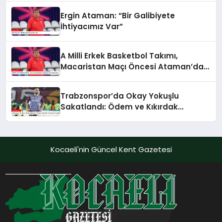
Ergin Ataman: “Bir Galibiyete
İhtiyacımız Var”
A Milli Erkek Basketbol Takımı,
Macaristan Maçı Öncesi Ataman’dan
Açıklamalar
Trabzonspor’da Okay Yokuşlu
Sakatlandı: Ödem ve Kıkırdak
Yaralanması Tespit Edildi
Kocaeli'nin Güncel Kent Gazetesi