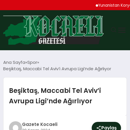
Yunanistan Korydallo
GÜNDEM
Ana Sayfa
Spor
Beşiktaş, Maccabi Tel Aviv’i Avrupa Ligi’nde Ağırlıyor
TEKNOLOJI
EKONOMI
Beşiktaş, Maccabi Tel Aviv’i
Avrupa Ligi’nde Ağırlıyor
SPOR
MAGAZIN
Gazete Kocaeli
Paylaş