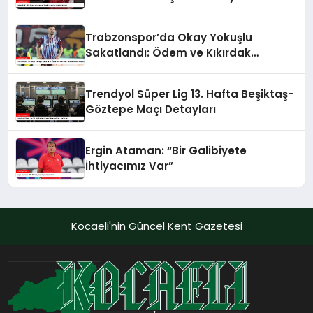
Trabzonspor’da Okay Yokuşlu
Sakatlandı: Ödem ve Kıkırdak
Yaralanması Tespit Edildi
Trendyol Süper Lig 13. Hafta Beşiktaş-
Göztepe Maçı Detayları
Ergin Ataman: “Bir Galibiyete
İhtiyacımız Var”
Kocaeli'nin Güncel Kent Gazetesi