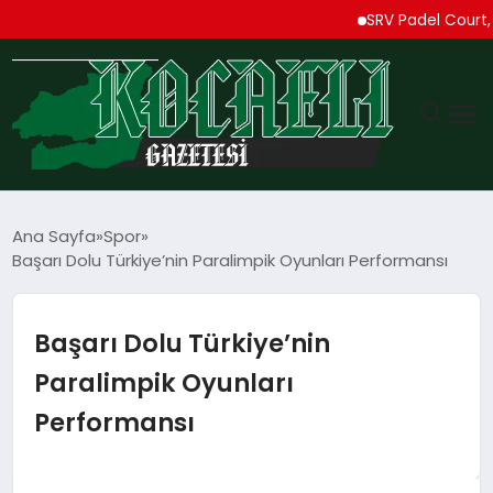
SRV Padel Court, Türk
GÜNDEM
Ana Sayfa
Spor
Başarı Dolu Türkiye’nin Paralimpik Oyunları Performansı
TEKNOLOJI
EKONOMI
Başarı Dolu Türkiye’nin
Paralimpik Oyunları
SPOR
Performansı
MAGAZIN