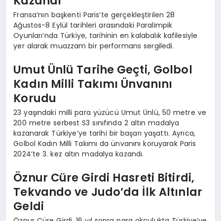
Kazandı
Fransa’nın başkenti Paris’te gerçekleştirilen 28
Ağustos-8 Eylül tarihleri arasındaki Paralimpik
Oyunları’nda Türkiye, tarihinin en kalabalık kafilesiyle
yer alarak muazzam bir performans sergiledi.
Umut Ünlü Tarihe Geçti, Golbol
Kadın Milli Takımı Ünvanını
Korudu
23 yaşındaki milli para yüzücü Umut Ünlü, 50 metre ve
200 metre serbest S3 sınıfında 2 altın madalya
kazanarak Türkiye’ye tarihi bir başarı yaşattı. Ayrıca,
Golbol Kadın Milli Takımı da ünvanını koruyarak Paris
2024’te 3. kez altın madalya kazandı.
Öznur Cüre Girdi Hasreti Bitirdi,
Tekvando ve Judo’da İlk Altınlar
Geldi
Öznur Cüre Girdi, 16 yıl sonra para okçulukta Türkiye’ye