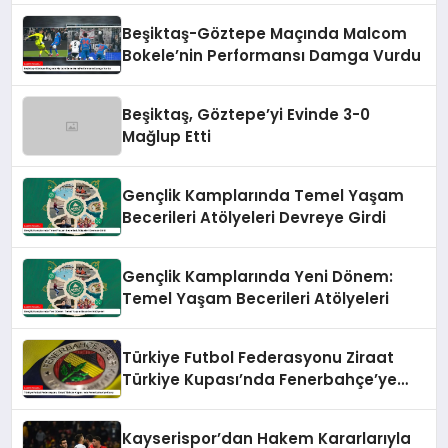
Beşiktaş-Göztepe Maçında Malcom
Bokele’nin Performansı Damga Vurdu
Beşiktaş, Göztepe’yi Evinde 3-0
Mağlup Etti
Gençlik Kamplarında Temel Yaşam
Becerileri Atölyeleri Devreye Girdi
Gençlik Kamplarında Yeni Dönem:
Temel Yaşam Becerileri Atölyeleri
Türkiye Futbol Federasyonu Ziraat
Türkiye Kupası’nda Fenerbahçe’ye
Karşı
Kayserispor’dan Hakem Kararlarıyla