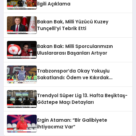
İlgili Açıklama
Bakan Bak, Milli Yüzücü Kuzey
Tunçelli’yi Tebrik Etti
Bakan Bak: Milli Sporcularımızın
Uluslararası Başarıları Artıyor
Trabzonspor’da Okay Yokuşlu
Sakatlandı: Ödem ve Kıkırdak
Yaralanması Tespit Edildi
Trendyol Süper Lig 13. Hafta Beşiktaş-
Göztepe Maçı Detayları
Ergin Ataman: “Bir Galibiyete
İhtiyacımız Var”