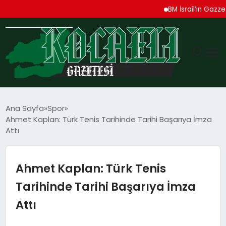
BM İsrail’in Gazze Saldı
GÜNDEM
Ana Sayfa
Spor
Ahmet Kaplan: Türk Tenis Tarihinde Tarihi Başarıya İmza
TEKNOLOJI
Attı
EKONOMI
Ahmet Kaplan: Türk Tenis
SPOR
Tarihinde Tarihi Başarıya İmza
Attı
MAGAZIN