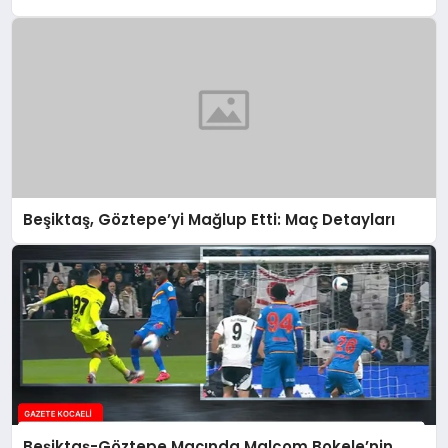
Beşiktaş, Göztepe’yi Mağlup Etti: Maç Detayları
Beşiktaş-Göztepe Maçında Malcom Bokele’nin