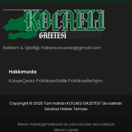
Reklam & İşbirliği:
habersonuclari@gmail.com
Hakkımızda
Künye
Çerez Politikası
Gizlilik Politikası
İletişim
Copyright © 2025 Tüm hakları KOCAELİ GAZETESİ 'da saklıdır.
Seobaz Haber Teması
Mersin Haber
get featured on yahoo
Evden eve nakliyat
Mersin Lojistik