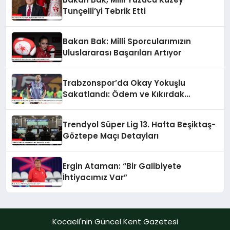
Tunçelli’yi Tebrik Etti
Bakan Bak: Milli Sporcularımızın
Uluslararası Başarıları Artıyor
Trabzonspor’da Okay Yokuşlu
Sakatlandı: Ödem ve Kıkırdak
Yaralanması Tespit Edildi
Trendyol Süper Lig 13. Hafta Beşiktaş-
Göztepe Maçı Detayları
Ergin Ataman: “Bir Galibiyete
İhtiyacımız Var”
Kocaeli'nin Güncel Kent Gazetesi