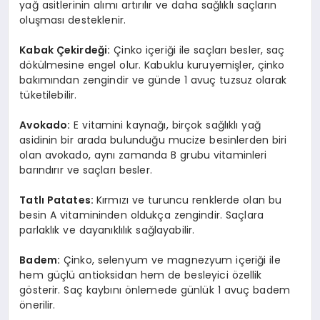
yağ asitlerinin alımı artırılır ve daha sağlıklı saçların
oluşması desteklenir.
Kabak Çekirdeğ
i:
Çinko içeriği ile saçları besler, saç
dökülmesine engel olur. Kabuklu kuruyemişler, çinko
bakımından zengindir ve günde 1 avuç tuzsuz olarak
tüketilebilir.
Avokado:
E vitamini kaynağı, birçok sağlıklı yağ
asidinin bir arada bulunduğu mucize besinlerden biri
olan avokado, aynı zamanda B grubu vitaminleri
barındırır ve saçları besler.
Tatlı
Patates:
Kırmızı ve turuncu renklerde olan bu
besin A vitamininden oldukça zengindir. Saçlara
parlaklık ve dayanıklılık sağlayabilir.
Badem:
Çinko, selenyum ve magnezyum içeriği ile
hem güçlü antioksidan hem de besleyici özellik
gösterir. Saç kaybını önlemede günlük 1 avuç badem
önerilir.