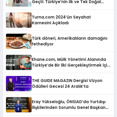
Geçti: Türkiye’nin İlk ve Tek Doğal
Bütirat Ürünü Dünya Sahnesinde
Turna.com 2024’ün Seyahat
Karnesini Açıkladı
Türk döneri, Amerikalıların damağını
fethediyor
Ehane.com, Mülk Yönetimi Alanında
Türkiye’de Bir İlki Gerçekleştirmek İçin
Yayında
THE GUIDE MAGAZIN Dergisi Vizyon
Ödülleri Gecesi 24 Aralık’ta
Eray Yükseloğlu, ÖNSİAD’da Yurtdışı
İlişkilerinden Sorumlu Genel Başkan
Yardımcısı Oldu