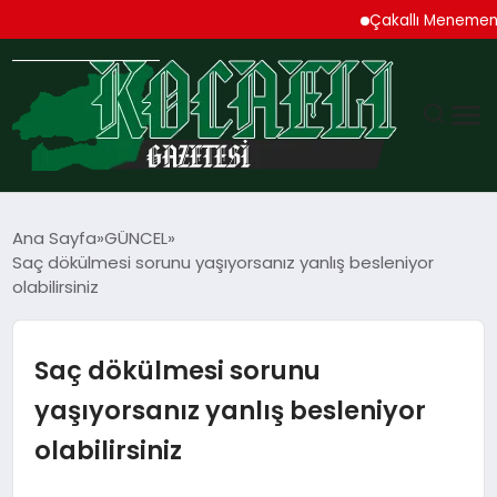
Çakallı Menemeni Deni
GÜNDEM
Ana Sayfa
GÜNCEL
Saç dökülmesi sorunu yaşıyorsanız yanlış besleniyor
TEKNOLOJI
olabilirsiniz
EKONOMI
Saç dökülmesi sorunu
SPOR
yaşıyorsanız yanlış besleniyor
olabilirsiniz
MAGAZIN