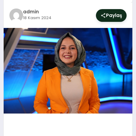
SIYASET
admin
Paylaş
18 Kasım 2024
YAŞAM
DÜNYA
SAĞLIK
EĞITIM