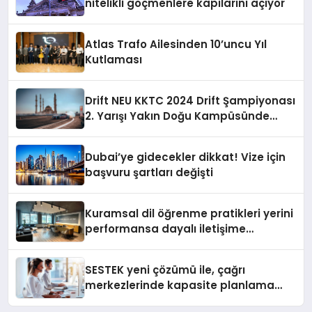
nitelikli göçmenlere kapılarını açıyor
Atlas Trafo Ailesinden 10’uncu Yıl
Kutlaması
Drift NEU KKTC 2024 Drift Şampiyonası
2. Yarışı Yakın Doğu Kampüsünde
Gerçekleştirildi
Dubai’ye gidecekler dikkat! Vize için
başvuru şartları değişti
Kuramsal dil öğrenme pratikleri yerini
performansa dayalı iletişime
bırakıyor
SESTEK yeni çözümü ile, çağrı
merkezlerinde kapasite planlama
verimliliğini 4 kat artırıyor