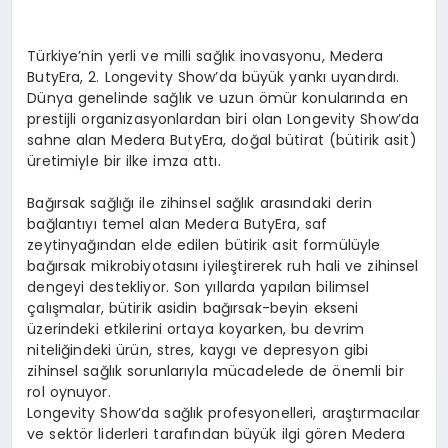
Türkiye’nin yerli ve milli sağlık inovasyonu, Medera
ButyEra, 2. Longevity Show’da büyük yankı uyandırdı.
Dünya genelinde sağlık ve uzun ömür konularında en
prestijli organizasyonlardan biri olan Longevity Show’da
sahne alan Medera ButyEra, doğal bütirat (bütirik asit)
üretimiyle bir ilke imza attı.
Bağırsak sağlığı ile zihinsel sağlık arasındaki derin
bağlantıyı temel alan Medera ButyEra, saf
zeytinyağından elde edilen bütirik asit formülüyle
bağırsak mikrobiyotasını iyileştirerek ruh hali ve zihinsel
dengeyi destekliyor. Son yıllarda yapılan bilimsel
çalışmalar, bütirik asidin bağırsak-beyin ekseni
üzerindeki etkilerini ortaya koyarken, bu devrim
niteliğindeki ürün, stres, kaygı ve depresyon gibi
zihinsel sağlık sorunlarıyla mücadelede de önemli bir
rol oynuyor.
Longevity Show’da sağlık profesyonelleri, araştırmacılar
ve sektör liderleri tarafından büyük ilgi gören Medera