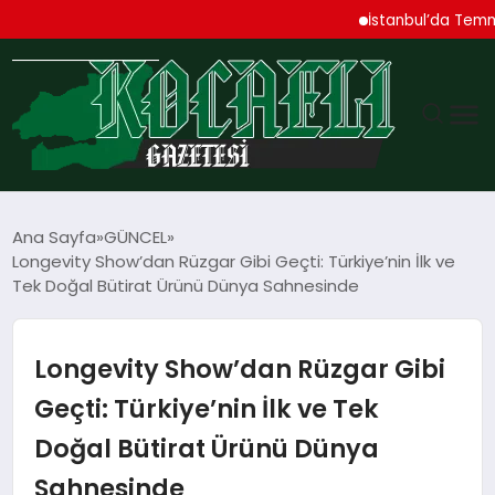
İstanbul’da Temmuz Ayı 
GÜNDEM
Ana Sayfa
GÜNCEL
Longevity Show’dan Rüzgar Gibi Geçti: Türkiye’nin İlk ve
TEKNOLOJI
Tek Doğal Bütirat Ürünü Dünya Sahnesinde
EKONOMI
Longevity Show’dan Rüzgar Gibi
SPOR
Geçti: Türkiye’nin İlk ve Tek
Doğal Bütirat Ürünü Dünya
MAGAZIN
Sahnesinde