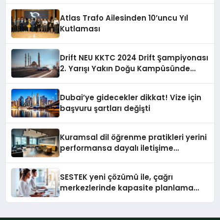
Atlas Trafo Ailesinden 10’uncu Yıl
Kutlaması
Drift NEU KKTC 2024 Drift Şampiyonası
2. Yarışı Yakın Doğu Kampüsünde
Gerçekleştirildi
Dubai’ye gidecekler dikkat! Vize için
başvuru şartları değişti
Kuramsal dil öğrenme pratikleri yerini
performansa dayalı iletişime
bırakıyor
SESTEK yeni çözümü ile, çağrı
merkezlerinde kapasite planlama
verimliliğini 4 kat artırıyor