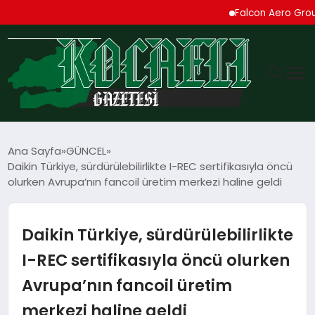
Falcon Aero Group, Küres
GÜNDEM
Ana Sayfa
GÜNCEL
Daikin Türkiye, sürdürülebilirlikte I-REC sertifikasıyla öncü
TEKNOLOJI
olurken Avrupa’nın fancoil üretim merkezi haline geldi
EKONOMI
Daikin Türkiye, sürdürülebilirlikte
SPOR
I-REC sertifikasıyla öncü olurken
Avrupa’nın fancoil üretim
MAGAZIN
merkezi haline geldi