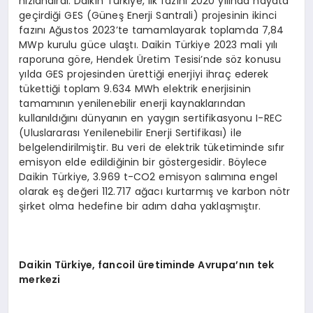
hızlandırdı. Daikin Türkiye, ilk fazını 2020 yılında hayata
geçirdiği GES (Güneş Enerji Santrali) projesinin ikinci
fazını Ağustos 2023’te tamamlayarak toplamda 7,84
MWp kurulu güce ulaştı. Daikin Türkiye 2023 mali yılı
raporuna göre, Hendek Üretim Tesisi’nde söz konusu
yılda GES projesinden ürettiği enerjiyi ihraç ederek
tükettiği toplam 9.634 MWh elektrik enerjisinin
tamamının yenilenebilir enerji kaynaklarından
kullanıldığını dünyanın en yaygın sertifikasyonu I-REC
(Uluslararası Yenilenebilir Enerji Sertifikası) ile
belgelendirilmiştir. Bu veri de elektrik tüketiminde sıfır
emisyon elde edildiğinin bir göstergesidir. Böylece
Daikin Türkiye, 3.969 t-CO2 emisyon salımına engel
olarak eş değeri 112.717 ağacı kurtarmış ve karbon nötr
şirket olma hedefine bir adım daha yaklaşmıştır.
Daikin
Türkiye, fancoil üretiminde Avrupa
’
nın tek
merkezi