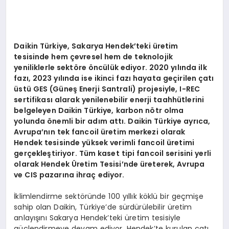
Daikin Türkiye, Sakarya Hendek
’
teki üretim
tesisinde hem çevresel hem de teknolojik
yeniliklerle sekt
ö
re
ö
ncülük ediyor. 2020 yılında ilk
fazı, 2023 yılında ise ikinci fazı hayata geçirilen çatı
üstü
GES (G
üneş Enerji Santrali) projesiyle, I-REC
sertifikası alarak yenilenebilir enerji taahhütlerini
belgeleyen Daikin Türkiye, karbon n
ö
tr olma
yolunda
ö
nemli bir adı
m att
ı. Daikin Türkiye ayrıca,
Avrupa
’
nın tek fancoil üretim merkezi olarak
Hendek tesisinde yüksek verimli fancoil üretimi
gerçekleştiriyor. T
üm kaset tipi fancoil serisini yerli
olarak Hendek
Ü
retim Tesisi’nde üreterek,
Avrupa
ve CIS pazarına ihraç ediyor.
İklimlendirme sektöründe 100 yıllık köklü bir geçmişe
sahip olan Daikin, Türkiye’de sürdürülebilir üretim
anlayışını Sakarya Hendek’teki üretim tesisiyle
güçlendirmeye devam ediyor. Hendek’te kurulan çatı