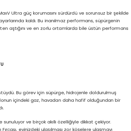
8 MaxV Ultra güç korumasını sürdürdü ve sorunsuz bir şekilde
a ayarlarında kaldı. Bu inanılmaz performans, süpürgenin
rçekten aştığını ve en zorlu ortamlarda bile üstün performans
TU
tüydü. Bu görev için süpürge, hidrojenle doldurulmuş
Balonun içindeki gaz, havadan daha hafif olduğundan bir
ı.
unuluyor ve birçok akıllı özelliğiyle dikkat çekiyor.
Fırçası, evinizdeki ulaşılması zor köşelere ulaşmayı