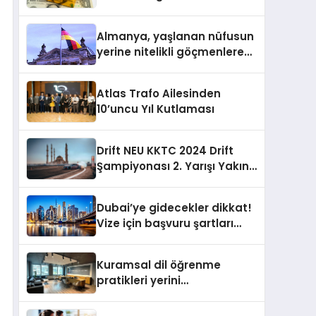
yatırımcılarını uyardı!
Almanya, yaşlanan nüfusun
yerine nitelikli göçmenlere
kapılarını açıyor
Atlas Trafo Ailesinden
10’uncu Yıl Kutlaması
Drift NEU KKTC 2024 Drift
Şampiyonası 2. Yarışı Yakın
Doğu Kampüsünde
Gerçekleştirildi
Dubai’ye gidecekler dikkat!
Vize için başvuru şartları
değişti
Kuramsal dil öğrenme
pratikleri yerini
performansa dayalı
iletişime bırakıyor