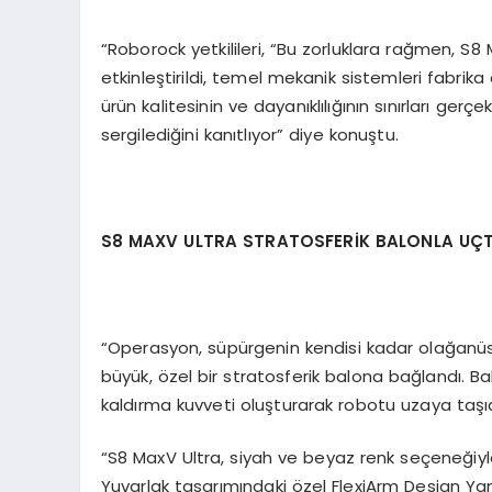
“Roborock yetkilileri, “Bu zorluklara rağmen, S
etkinleştirildi, temel mekanik sistemleri fabrik
ürün kalitesinin ve dayanıklılığının sınırları ge
sergilediğini kanıtlıyor” diye konuştu.
S8 MAXV ULTRA STRATOSFER
İK BALONLA UÇ
“Operasyon, süpürgenin kendisi kadar olağanüs
büyük, özel bir stratosferik balona bağlandı. 
kaldırma kuvveti oluşturarak robotu uzaya taşıd
“S8 MaxV Ultra, siyah ve beyaz renk seçeneğiyle s
Yuvarlak tasarımındaki özel FlexiArm Design Yan 