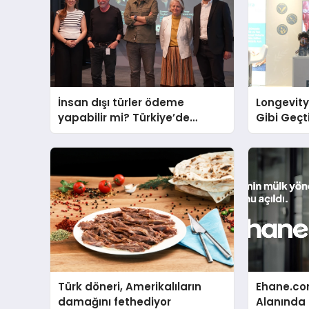
İnsan dışı türler ödeme
Longevit
yapabilir mi? Türkiye’de
Gibi Geçti
“Türler Arası Para” tartışmaya
Tek Doğal
açılıyor
Sahnesin
Türk döneri, Amerikalıların
Ehane.co
damağını fethediyor
Alanında T