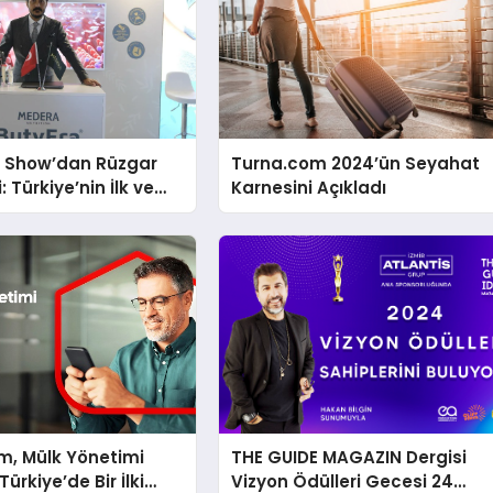
y Show’dan Rüzgar
Turna.com 2024’ün Seyahat
: Türkiye’nin İlk ve
Karnesini Açıkladı
 Bütirat Ürünü Dünya
de
m, Mülk Yönetimi
THE GUIDE MAGAZIN Dergisi
ürkiye’de Bir İlki
Vizyon Ödülleri Gecesi 24