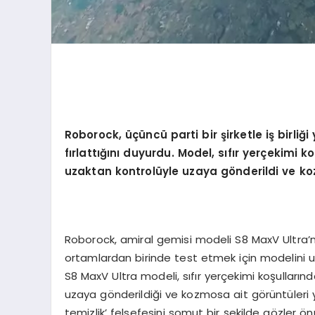
Roborock, üçüncü parti bir şirketle iş birliğ
fırlattığını duyurdu. Model, sıfır yerçekimi k
uzaktan kontrolüyle uzaya g
ö
nderildi ve k
Roborock, amiral gemisi modeli S8 MaxV Ultra’n
ortamlardan birinde test etmek için modelini u
S8 MaxV Ultra modeli, sıfır yerçekimi koşulları
uzaya gönderildiği ve kozmosa ait görüntüleri yak
temizlik’ felsefesini somut bir şekilde gözler 