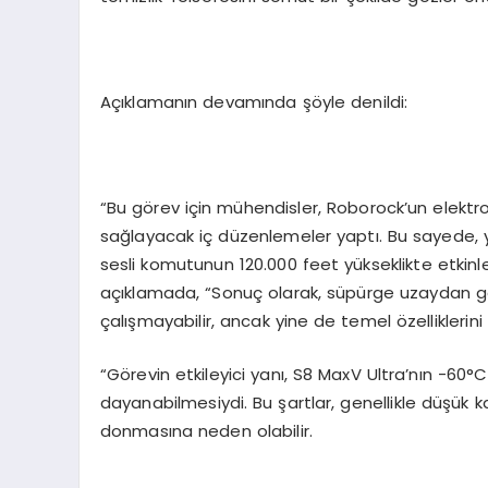
Açıklamanın devamında şöyle denildi:
“Bu görev için mühendisler, Roborock’un elektro
sağlayacak iç düzenlemeler yaptı. Bu sayede, yan
sesli komutunun 120.000 feet yükseklikte etkinle
açıklamada, “Sonuç olarak, süpürge uzaydan ge
çalışmayabilir, ancak yine de temel özelliklerini 
“Görevin etkileyici yanı, S8 MaxV Ultra’nın -60°C
dayanabilmesiydi. Bu şartlar, genellikle düşük k
donmasına neden olabilir.