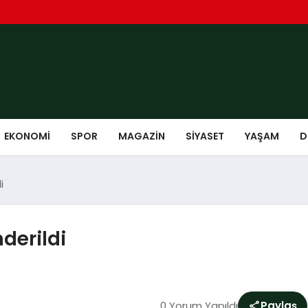
EKONOMI
SPOR
MAGAZIN
SIYASET
YAŞAM
D
i
derildi
0 Yorum Yapıldı
Paylaş