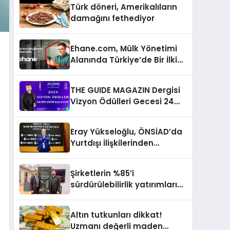
Türk döneri, Amerikalıların
damağını fethediyor
Ehane.com, Mülk Yönetimi
Alanında Türkiye’de Bir İlki
Gerçekleştirmek İçin
Yayında
THE GUIDE MAGAZIN Dergisi
Vizyon Ödülleri Gecesi 24
Aralık’ta
Eray Yükseloğlu, ÖNSİAD’da
Yurtdışı İlişkilerinden
Sorumlu Genel Başkan
Yardımcısı Oldu
Şirketlerin %85’i
sürdürülebilirlik yatırımlarını
artırdı
Altın tutkunları dikkat!
Uzmanı değerli maden