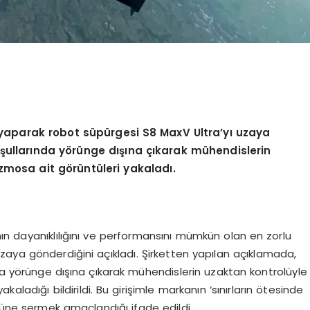
i yaparak
robot
süpürgesi S8 MaxV Ultra’yı uzaya
oşullarında y
ö
rü
nge d
ışına çıkarak mühendislerin
ozmosa ait g
ö
rüntüleri yakaladı.
ın dayanıklılığını ve performansını mümkün olan en zorlu
zaya gönderdiğini açıkladı. Şirketten yapılan açıklamada,
nda yörünge dışına çıkarak mühendislerin uzaktan kontrolüyle
aladığı bildirildi. Bu girişimle markanın ‘sınırların ötesinde
önüne sermek amaçlandığı ifade edildi.