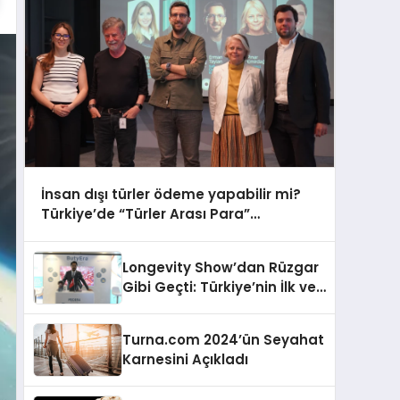
İnsan dışı türler ödeme yapabilir mi?
Türkiye’de “Türler Arası Para”
tartışmaya açılıyor
Longevity Show’dan Rüzgar
Gibi Geçti: Türkiye’nin İlk ve
Tek Doğal Bütirat Ürünü
Dünya Sahnesinde
Turna.com 2024’ün Seyahat
Karnesini Açıkladı