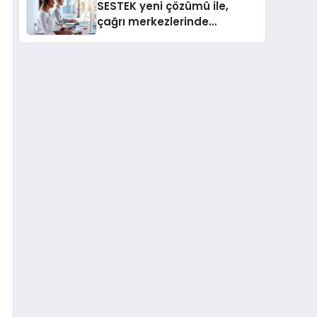
SESTEK yeni çözümü ile,
çağrı merkezlerinde
kapasite planlama
verimliliğini 4 kat artırıyor