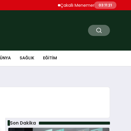
Çakallı Menemeni Denince Öne Çıkan D
03:11:22
ÜNYA
SAĞLIK
EĞITIM
Son Dakika