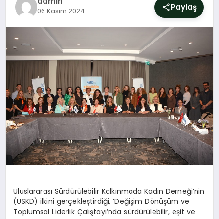
admin
SIYASET
Paylaş
06 Kasım 2024
YAŞAM
DÜNYA
SAĞLIK
EĞITIM
Uluslararası Sürdürülebilir Kalkınmada Kadın Derneği’nin
(USKD) ilkini gerçekleştirdiği, ‘Değişim Dönüşüm ve
Toplumsal Liderlik Çalıştayı’nda sürdürülebilir, eşit ve