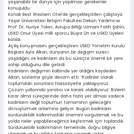
yaşanabilir bir dünya için yapılması gerekenler
konuşuldu.
Konak Best Western Otel’de gerçekleştirilen çalıştaya
Yaşar Üniversitesi İletişim Fakültesi Dekan Yardımcısı
Prof. Dr. Huriye Toker, Avrupa Birliği Uzmanı Fatih Şahin,
USKD Onur Üyesi milli sporcu Büşra Ün ve USKD Üyeleri
katıldı.
Açılış konuşmasını gerçekleştiren USKD Yönetim Kurulu
Başkanı Ayla Alkan, dünyanın bir değişim süreci
yaşadığını ve kadınların da bu süreçte önemli bir yere
sahip olduğunu dile getirdi.
Kadınların değişimin kalbinde yer aldığını kaydeden
Alkan, sözlerine şöyle devam etti: “Kadınlar olarak
toplumdaki sorunlara hassasiyetle yaklaşıyoruz.
Çözüm yollarında yaratıcı ve kararlı olabiliyoruz. Bizlerin
karar alma süreçlerinde daha fazla yer alması sadece
kadınların değil toplumun tamamının geleceğini
dönüştürmek anlamına geliyor. Bugün kadınların
sürdürülebilir kalkınmadaki önemini vurgulamak ve bu
yolda neler yapabileceğimizi keşfetmek için toplandık.
Sürdürülebilir kalkınmanın temelinde, doğru bilgiye
ulaşmak ve bu bilgiyi topluma yaymak yatar.