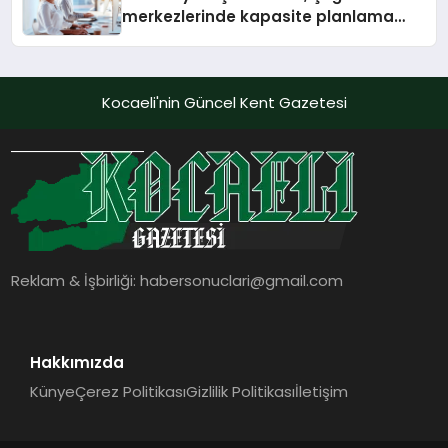
merkezlerinde kapasite planlama
verimliliğini 4 kat artırıyor
Kocaeli'nin Güncel Kent Gazetesi
Reklam & İşbirliği:
habersonuclari@gmail.com
Hakkımızda
Künye
Çerez Politikası
Gizlilik Politikası
İletişim