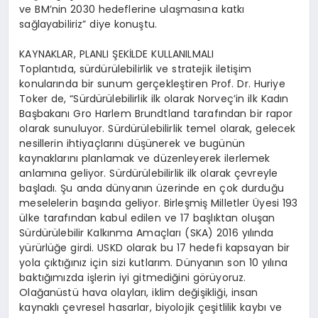
ve BM’nin 2030 hedeflerine ulaşmasına katkı
sağlayabiliriz” diye konuştu.
KAYNAKLAR, PLANLI ŞEKİLDE KULLANILMALI
Toplantıda, sürdürülebilirlik ve stratejik iletişim
konularında bir sunum gerçekleştiren Prof. Dr. Huriye
Toker de, “Sürdürülebilirlik ilk olarak Norveç’in ilk Kadın
Başbakanı Gro Harlem Brundtland tarafından bir rapor
olarak sunuluyor. Sürdürülebilirlik temel olarak, gelecek
nesillerin ihtiyaçlarını düşünerek ve bugünün
kaynaklarını planlamak ve düzenleyerek ilerlemek
anlamına geliyor. Sürdürülebilirlik ilk olarak çevreyle
başladı. Şu anda dünyanın üzerinde en çok durduğu
meselelerin başında geliyor. Birleşmiş Milletler Üyesi 193
ülke tarafından kabul edilen ve 17 başlıktan oluşan
Sürdürülebilir Kalkınma Amaçları (SKA) 2016 yılında
yürürlüğe girdi. USKD olarak bu 17 hedefi kapsayan bir
yola çıktığınız için sizi kutlarım. Dünyanın son 10 yılına
baktığımızda işlerin iyi gitmediğini görüyoruz.
Olağanüstü hava olayları, iklim değişikliği, insan
kaynaklı çevresel hasarlar, biyolojik çeşitlilik kaybı ve