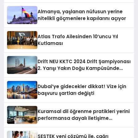
Almanya, yaşlanan nüfusun yerine
nitelikli göçmenlere kapılarını açıyor
Atlas Trafo Ailesinden 10’uncu Yıl
Kutlaması
Drift NEU KKTC 2024 Drift Şampiyonası
2. Yarışı Yakın Doğu Kampüsünde
Gerçekleştirildi
Dubai’ye gidecekler dikkat! Vize için
başvuru şartları değişti
Kuramsal dil öğrenme pratikleri yerini
performansa dayalı iletişime
bırakıyor
SESTEK yeni çözümü ile, çağrı