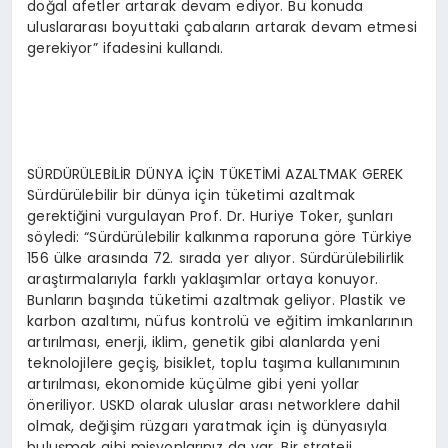
doğal afetler artarak devam ediyor. Bu konuda
uluslararası boyuttaki çabaların artarak devam etmesi
gerekiyor” ifadesini kullandı.
SÜRDÜRÜLEBİLİR DÜNYA İÇİN TÜKETİMİ AZALTMAK GEREK
Sürdürülebilir bir dünya için tüketimi azaltmak
gerektiğini vurgulayan Prof. Dr. Huriye Toker, şunları
söyledi: “Sürdürülebilir kalkınma raporuna göre Türkiye
156 ülke arasında 72. sırada yer alıyor. Sürdürülebilirlik
araştırmalarıyla farklı yaklaşımlar ortaya konuyor.
Bunların başında tüketimi azaltmak geliyor. Plastik ve
karbon azaltımı, nüfus kontrolü ve eğitim imkanlarının
artırılması, enerji, iklim, genetik gibi alanlarda yeni
teknolojilere geçiş, bisiklet, toplu taşıma kullanımının
artırılması, ekonomide küçülme gibi yeni yollar
öneriliyor. USKD olarak uluslar arası networklere dahil
olmak, değişim rüzgarı yaratmak için iş dünyasıyla
buluşmak gibi misyonlarınız da var. Bir strateji