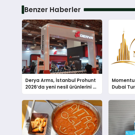
Benzer Haberler
Derya Arms, İstanbul Prohunt
Momentur
2026’da yeni nesil ürünlerini ve
Dubai Tu
global marka vizyonunu
Operasyo
sergiledi
Yaratıyor