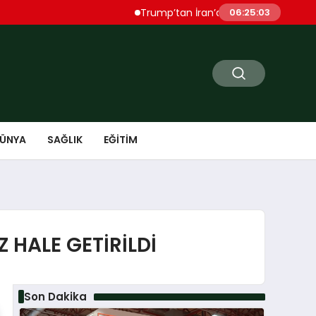
Trump’tan İran’a Sert Uyarı “Çok Ağır Şeki
06:25:04
ÜNYA
SAĞLIK
EĞITIM
Z HALE GETİRİLDİ
Son Dakika