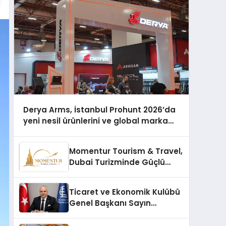
Derya Arms, İstanbul Prohunt 2026’da
yeni nesil ürünlerini ve global marka
vizyonunu sergiledi
Momentur Tourism & Travel,
Dubai Turizminde Güçlü
Operasyon Ağıyla Fark
Yaratıyor
Ticaret ve Ekonomik Kulübü
Genel Başkanı Sayın
Mehmet Ulutaş, ekonomiye
dair yaptığı açıklamada