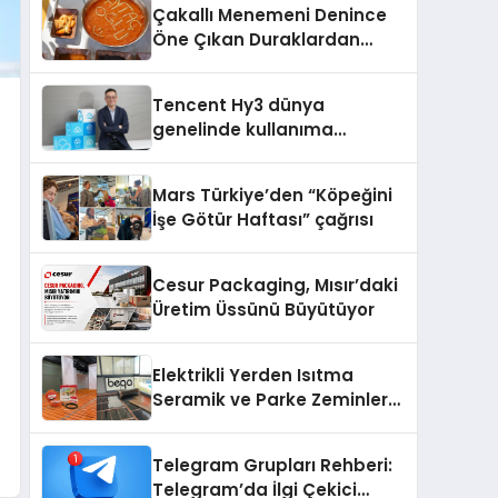
Çakallı Menemeni Denince
şunları kaydetti:
Öne Çıkan Duraklardan
Aytaçoğlu Menemen
Tencent Hy3 dünya
genelinde kullanıma
sunuldu
Mars Türkiye’den “Köpeğini
İşe Götür Haftası” çağrısı
Cesur Packaging, Mısır’daki
Üretim Üssünü Büyütüyor
Elektrikli Yerden Isıtma
Seramik ve Parke Zeminler
İçin En Verimli Çözümler
Telegram Grupları Rehberi:
Telegram’da İlgi Çekici