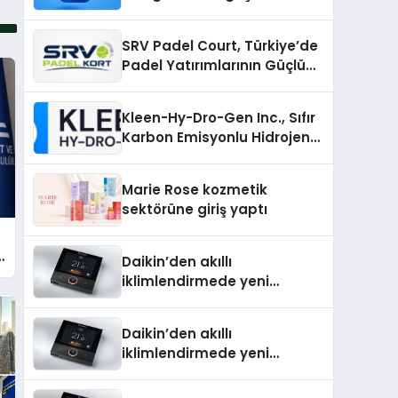
Topluluklar Nasıl Bulunur?
SRV Padel Court, Türkiye’de
Padel Yatırımlarının Güçlü
Markası Olmayı Sürdürüyor
Kleen-Hy-Dro-Gen Inc., Sıfır
Karbon Emisyonlu Hidrojen
Isıtma Teknolojisinde ISO ve
TSSA Düzenleyici Onaylarını
Marie Rose kozmetik
Aldı
sektörüne giriş yaptı
Daikin’den akıllı
ı
iklimlendirmede yeni
dönem: Madoka Plus
Türkiye’de
Daikin’den akıllı
iklimlendirmede yeni
dönem: Madoka Plus
Türkiye’de