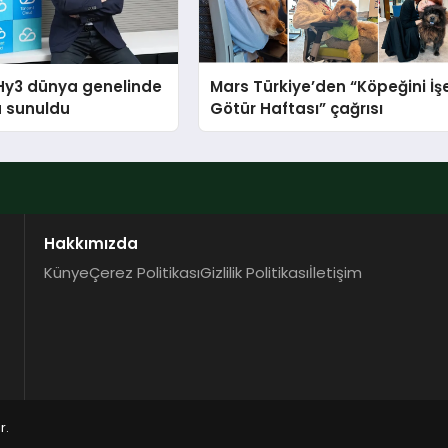
Hy3 dünya genelinde
Mars Türkiye’den “Köpeğini İş
a sunuldu
Götür Haftası” çağrısı
Hakkımızda
Künye
Çerez Politikası
Gizlilik Politikası
İletişim
r.