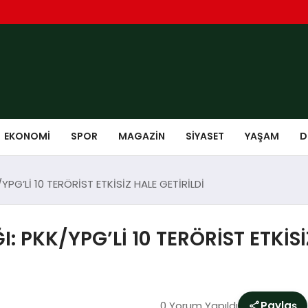
EKONOMI
SPOR
MAGAZIN
SIYASET
YAŞAM
D
YPG’Lİ 10 TERÖRİST ETKİSİZ HALE GETİRİLDİ
 PKK/YPG’Lİ 10 TERÖRİST ETKİSİ
0 Yorum Yapıldı
Paylaş