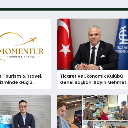
 Tourism & Travel,
Ticaret ve Ekonomik Kulübü
rizminde Güçlü
Genel Başkanı Sayın Mehmet
n Ağıyla Fark
Ulutaş, ekonomiye dair yaptığ
açıklamada şunları kaydetti: