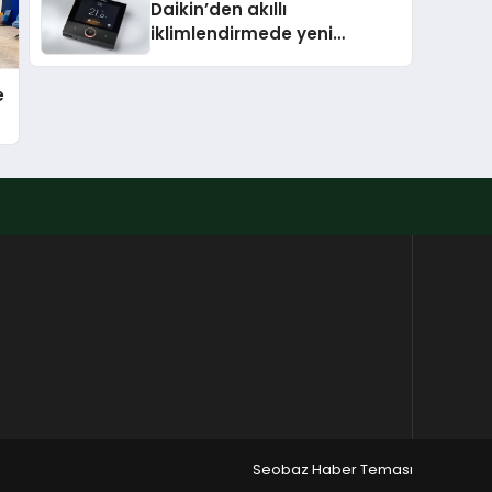
Daikin’den akıllı
iklimlendirmede yeni
dönem: Madoka Plus
Türkiye’de
e
Seobaz Haber Teması