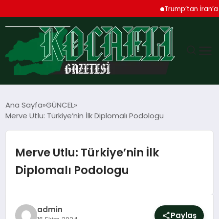
Trump’tan İran’a Sert Uyarı
GÜNDEM
Ana Sayfa
GÜNCEL
Merve Utlu: Türkiye’nin İlk Diplomalı Podologu
TEKNOLOJI
EKONOMI
Merve Utlu: Türkiye’nin İlk
Diplomalı Podologu
SPOR
MAGAZIN
admin
Paylaş