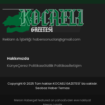
Reklam & İşbirliği:
habersonuclari@gmail.com
Hakkımızda
Künye
Çerez Politikası
Gizlilik Politikası
İletişim
Copyright © 2025 Tüm hakları KOCAELİ GAZETESİ 'da saklıdır.
Seobaz Haber Teması
Mersin Haber
get featured on yahoo
Evden eve nakliyat
Mersin Lojistik