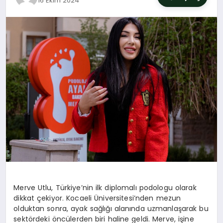
16 Ekim 2024
SIYASET
YAŞAM
DÜNYA
SAĞLIK
EĞITIM
Merve Utlu, Türkiye’nin ilk diplomalı podologu olarak
dikkat çekiyor. Kocaeli Üniversitesi’nden mezun
olduktan sonra, ayak sağlığı alanında uzmanlaşarak bu
sektördeki öncülerden biri haline geldi. Merve, işine