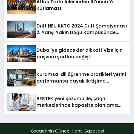
Atlas Trafo Ailesinden 10’uncu Yıl
Kutlaması
Drift NEU KKTC 2024 Drift Şampiyonası
2. Yarışı Yakın Doğu Kampüsünde
Gerçekleştirildi
Dubai’ye gidecekler dikkat! Vize için
başvuru şartları değişti
Kuramsal dil öğrenme pratikleri yerini
performansa dayalı iletişime
bırakıyor
SESTEK yeni çözümü ile, çağrı
merkezlerinde kapasite planlama
verimliliğini 4 kat artırıyor
Kocaeli'nin Güncel Kent Gazetesi