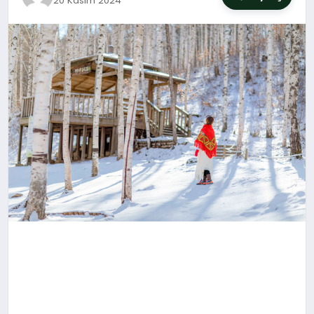
20 Kasım 2024
SIYASET
YAŞAM
DÜNYA
SAĞLIK
EĞITIM