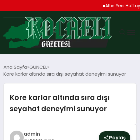
Altın Yeni Haftaya Yüksel
GÜNDEM
Ana Sayfa
GÜNCEL
Kore karlar altında sıra dışı seyahat deneyimi sunuyor
TEKNOLOJI
EKONOMI
Kore karlar altında sıra dışı
seyahat deneyimi sunuyor
SPOR
MAGAZIN
admin
Paylaş