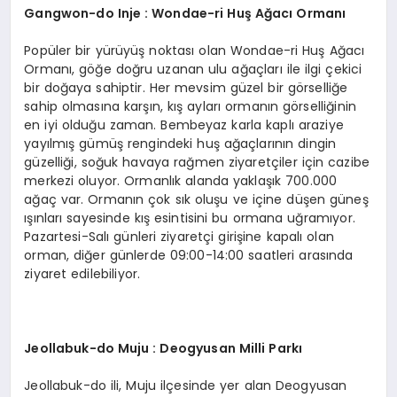
Gangwon
-do Inje : Wondae-ri Huş Ağacı Ormanı
Popüler bir yürüyüş noktası olan Wondae-ri Huş Ağacı
Ormanı, göğe doğru uzanan ulu ağaçları ile ilgi çekici
bir doğaya sahiptir. Her mevsim güzel bir görselliğe
sahip olmasına karşın, kış ayları ormanın görselliğinin
en iyi olduğu zaman. Bembeyaz karla kaplı araziye
yayılmış gümüş rengindeki huş ağaçlarının dingin
güzelliği, soğuk havaya rağmen ziyaretçiler için cazibe
merkezi oluyor. Ormanlık alanda yaklaşık 700.000
ağaç var. Ormanın çok sık oluşu ve içine düşen güneş
ışınları sayesinde kış esintisini bu ormana uğramıyor.
Pazartesi-Salı günleri ziyaretçi girişine kapalı olan
orman, diğer günlerde 09:00-14:00 saatleri arasında
ziyaret edilebiliyor.
Jeollabuk-do Muju : Deogyusan Milli Parkı
Jeollabuk-do ili, Muju ilçesinde yer alan Deogyusan