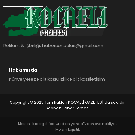
Reklam & İşbirliği:
habersonuclari@gmail.com
Hakkımızda
Künye
Çerez Politikası
Gizlilik Politikası
İletişim
Copyright © 2025 Tüm hakları KOCAELİ GAZETESİ 'da saklıdır.
Seobaz Haber Teması
Mersin Haber
get featured on yahoo
Evden eve nakliyat
Mersin Lojistik