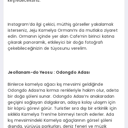
keşfedeceksiniz.
Instagram’da ilgi çekici, müthiş görseller yakalamak
isterseniz, Jeju Kamelya Ormanı’nı da mutlaka ziyaret
edin. Ormanın içinde yer alan Cafe’nin birinci katına
çıkarak panoramik, etkileyici bir doğa fotoğrafı
çekebileceğinizin de tüyosunu verelim.
Jeollanam-do Yeosu : Odongdo Adası
Binlerce kamelya ağacı kış mevsimi geldiğinde
Odongdo Adası’na kırmızı renkleriyle hakim olur, adeta
bir doğa şöleni sunar. Odongdo Adası’nı anakaradan
geçişini sağlayan dalgakıran, adaya kolay ulaşım için
bir köprü görevi görür. Turistler sıra dışı bir etkinlik için
sıklıkla Kamelya Treni’ne binmeyi tercih ederler. Ada
kış mevsimindeki Kamelya ağaçlarının görsel şöleni
dışında, yürüyüş parkurları, deniz feneri ve müzik