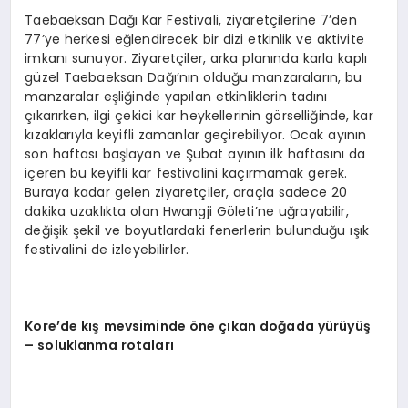
Taebaeksan Dağı Kar Festivali, ziyaretçilerine 7’den
77’ye herkesi eğlendirecek bir dizi etkinlik ve aktivite
imkanı sunuyor. Ziyaretçiler, arka planında karla kaplı
güzel Taebaeksan Dağı’nın olduğu manzaraların, bu
manzaralar eşliğinde yapılan etkinliklerin tadını
çıkarırken, ilgi çekici kar heykellerinin görselliğinde, kar
kızaklarıyla keyifli zamanlar geçirebiliyor. Ocak ayının
son haftası başlayan ve Şubat ayının ilk haftasını da
içeren bu keyifli kar festivalini kaçırmamak gerek.
Buraya kadar gelen ziyaretçiler, araçla sadece 20
dakika uzaklıkta olan Hwangji Göleti’ne uğrayabilir,
değişik şekil ve boyutlardaki fenerlerin bulunduğu ışık
festivalini de izleyebilirler.
Kore
’
de kış mevsiminde
ö
ne çı
kan
doğ
ada
yürüyüş
– soluklanma rotaları