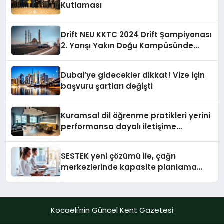
Kutlaması
Drift NEU KKTC 2024 Drift Şampiyonası
2. Yarışı Yakın Doğu Kampüsünde
Gerçekleştirildi
Dubai’ye gidecekler dikkat! Vize için
başvuru şartları değişti
Kuramsal dil öğrenme pratikleri yerini
performansa dayalı iletişime
bırakıyor
SESTEK yeni çözümü ile, çağrı
merkezlerinde kapasite planlama
verimliliğini 4 kat artırıyor
Kocaeli'nin Güncel Kent Gazetesi