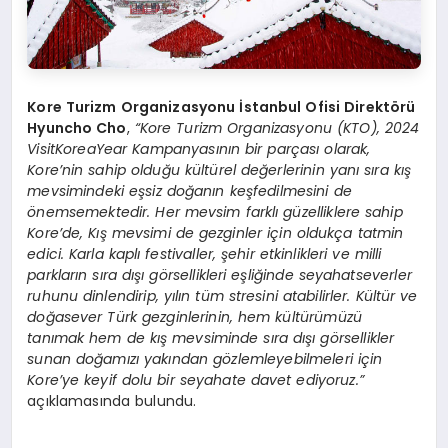
Kore Turizm Organizasyonu İstanbul Ofisi Direkt
ö
rü
Hyuncho Cho
,
“
Kore Turizm Organizasyonu (KTO), 2024
VisitKoreaYear Kampanyasının bir parçası olarak,
Kore
’
nin sahip olduğu kültü
rel de
ğerlerinin yanı sıra kış
mevsimindeki eşsiz doğanın keşfedilmesini de
ö
nemsemektedir. Her mevsim farklı güzelliklere sahip
Kore
’
de, Kış mevsimi de gezginler için oldukça tatmin
edici. Karla kaplı
festivaller,
şehir etkinlikleri ve milli
parkların sıra dışı g
ö
rsellikleri eşliğinde seyahatseverler
ruhunu dinlendirip, yılın tüm stresini atabilirler. Kültür ve
doğ
asever T
ürk gezginlerinin, hem kültürümüzü
tanımak hem de kış mevsiminde sı
ra d
ışı g
ö
rsellikler
sunan doğamızı yakından g
ö
zlemleyebilmeleri iç
in
Kore
’
ye keyif dolu bir seyahate davet ediyoruz.”
açıklamasında bulundu.