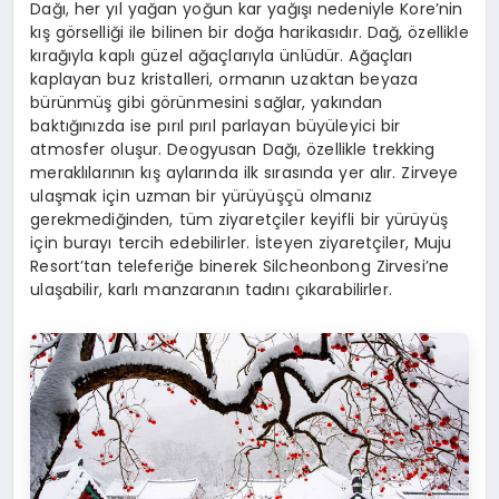
Dağı, her yıl yağan yoğun kar yağışı nedeniyle Kore’nin
kış görselliği ile bilinen bir doğa harikasıdır. Dağ, özellikle
kırağıyla kaplı güzel ağaçlarıyla ünlüdür. Ağaçları
kaplayan buz kristalleri, ormanın uzaktan beyaza
bürünmüş gibi görünmesini sağlar, yakından
baktığınızda ise pırıl pırıl parlayan büyüleyici bir
atmosfer oluşur. Deogyusan Dağı, özellikle trekking
meraklılarının kış aylarında ilk sırasında yer alır. Zirveye
ulaşmak için uzman bir yürüyüşçü olmanız
gerekmediğinden, tüm ziyaretçiler keyifli bir yürüyüş
için burayı tercih edebilirler. İsteyen ziyaretçiler, Muju
Resort’tan teleferiğe binerek Silcheonbong Zirvesi’ne
ulaşabilir, karlı manzaranın tadını çıkarabilirler.