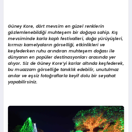
Gü
ney Kore, d
ö
rt mevsim en güzel renklerin
g
ö
zlemlenebildiği muhteşem bir doğaya sahip. Kış
mevsiminde karla kaplı festivalleri, doğ
a y
ürüyüşleri,
kırmızı kamelyaların g
ö
rselliği, etkinlikleri ve
keşfederken ruhu arındıran muhteş
em do
ğası ile
dünyanı
n en pop
üler destinasyonları arasında yer
alıyor. Siz de Güney Kore
’
yi karlar altında keşfederek,
bu muazzam g
ö
rselliğ
e tan
ıklık edebilir, unutulmaz
anılar ve eşsiz fotoğraflarla keyif dolu bir seyahat
yapabilirsiniz.