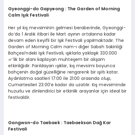
Gyeonggi-
do Gapyeong : The Garden of Morning
Calm I
şı
k Festivali
Her yıl kış mevsiminin gelmesi beraberinde, Gyeonggi-
do’da 1 Aralık itibari ile Mart ayının ortalarına kadar
devam eden keyifli bir Işık Festivali yapılmaktadır. The
Garden of Morning Calm nam-ı diğer Sabah Sakinliği
Bahçesi’ndeki Işık Festivali, ışıklarla yaklaşık 330.000
㎡’lik bir alanı kaplayan muhteşem bir akşam
etkinliğidir. Parıldayan ışıklar, kış mevsimi boyunca
bahçenin doğal güzelliğine rengarenk bir ışıltı katar.
Aydınlatma saatleri 17:00 ile 21:00 arasında olup,
Cumartesileri 23:00’e kadar da uzatılır. Kış mevsiminde
huzurlu ve dinlendirici bir etkinlik arayanlar için ideal bir
festivaldir.
Gangwon-do Taebaek : Taebaeksan Dağ
Kar
Festivali