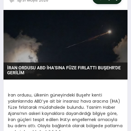
31 Mayıs 2026
SIYASET
YAŞAM
DÜNYA
SAĞLIK
EĞITIM
İran ordusu, ülkenin güneyindeki Buşehr kenti
yakınlarında ABD’ye ait bir insansız hava aracına (İHA)
füze fırlatarak müdahalede bulundu. Tasnim Haber
Ajansı’nın askeri kaynaklara dayandırdığı bilgiye göre,
İran güçleri tespit edilen İHA’yı engellemek amacıyla
bu adımı attı. Olayla bağlantılı olarak bölgede patlama