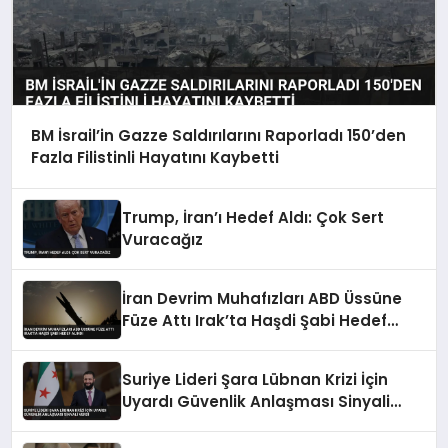
BM İsrail’in Gazze Saldırılarını Raporladı 150’den
Fazla Filistinli Hayatını Kaybetti
Trump, İran’ı Hedef Aldı: Çok Sert
Vuracağız
İran Devrim Muhafızları ABD Üssüne
Füze Attı Irak’ta Haşdi Şabi Hedef
Alındı
Suriye Lideri Şara Lübnan Krizi İçin
Uyardı Güvenlik Anlaşması Sinyali
Verdi