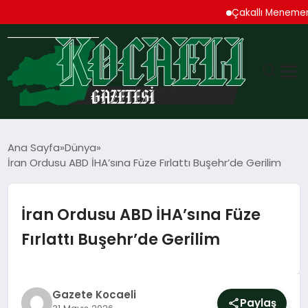
Çakallı Menemeni De
GÜNDEM
Ana Sayfa
Dünya
İran Ordusu ABD İHA’sına Füze Fırlattı Buşehr’de Gerilim
TEKNOLOJI
EKONOMI
İran Ordusu ABD İHA’sına Füze
Fırlattı Buşehr’de Gerilim
SPOR
MAGAZIN
Gazete Kocaeli
Paylaş