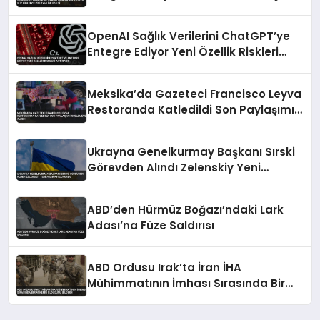
Tahliye Edildi
OpenAI Sağlık Verilerini ChatGPT’ye
Entegre Ediyor Yeni Özellik Riskleri
Artırıyor
Meksika’da Gazeteci Francisco Leyva
Restoranda Katledildi Son Paylaşımı
İncelemeye Alındı
Ukrayna Genelkurmay Başkanı Sırski
Görevden Alındı Zelenskiy Yeni
Atamayı Duyurdu
ABD’den Hürmüz Boğazı’ndaki Lark
Adası’na Füze Saldırısı
ABD Ordusu Irak’ta İran İHA
Mühimmatının İmhası Sırasında Bir
Askerin Öldüğünü Bildirdi