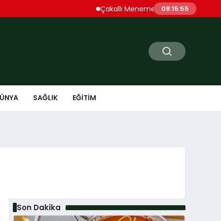
Çakallı Menemeni Denince Öne Çıkan D
08:15:56
ÜNYA
SAĞLIK
EĞITIM
Son Dakika