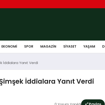
EKONOMI
SPOR
MAGAZIN
SIYASET
YAŞAM
D
 İddialara Yanıt Verdi
Şimşek İddialara Yanıt Verdi
0 Yorum Yapıldı
Paylaş