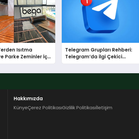
 Yerden Isıtma
Telegram Grupları Rehberi:
e Parke Zeminler İçin
Telegram’da İlgi Çekici
i Çözümler
Topluluklar Nasıl Bulunur?
Hakkımızda
Künye
Çerez Politikası
Gizlilik Politikası
İletişim