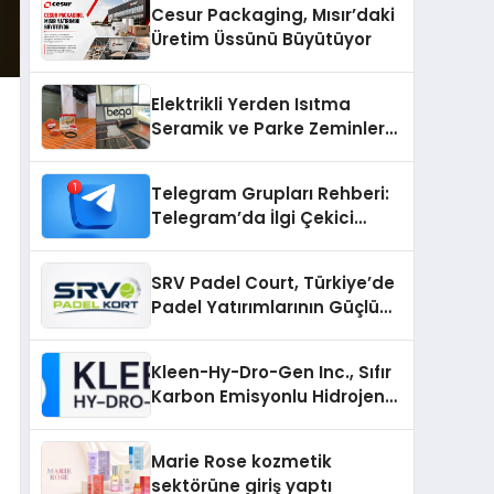
Cesur Packaging, Mısır’daki
Üretim Üssünü Büyütüyor
Elektrikli Yerden Isıtma
Seramik ve Parke Zeminler
İçin En Verimli Çözümler
Telegram Grupları Rehberi:
Telegram’da İlgi Çekici
Topluluklar Nasıl Bulunur?
SRV Padel Court, Türkiye’de
Padel Yatırımlarının Güçlü
Markası Olmayı Sürdürüyor
Kleen-Hy-Dro-Gen Inc., Sıfır
Karbon Emisyonlu Hidrojen
Isıtma Teknolojisinde ISO ve
TSSA Düzenleyici Onaylarını
Marie Rose kozmetik
Aldı
sektörüne giriş yaptı