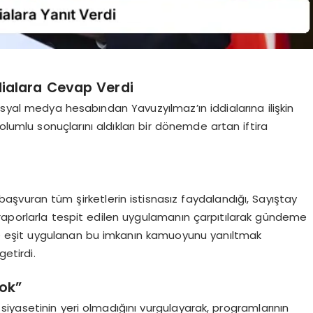
dialara Cevap Verdi
osyal medya hesabından Yavuzyılmaz’ın iddialarına ilişkin
lumlu sonuçlarını aldıkları bir dönemde artan iftira
başvuran tüm şirketlerin istisnasız faydalandığı, Sayıştay
raporlarla tespit edilen uygulamanın çarpıtılarak gündeme
kese eşit uygulanan bu imkanın kamuoyunu yanıltmak
etirdi.
ok”
iyasetinin yeri olmadığını vurgulayarak, programlarının