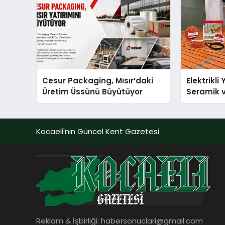
Cesur Packaging, Mısır’daki
Elektrikli
Üretim Üssünü Büyütüyor
Seramik v
En Veriml
Kocaeli'nin Güncel Kent Gazetesi
Reklam & İşbirliği:
habersonuclari@gmail.com