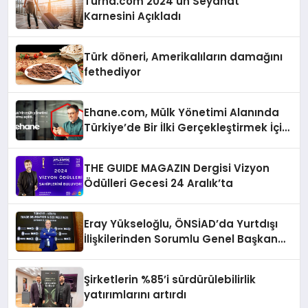
Turna.com 2024’ün Seyahat
Karnesini Açıkladı
Türk döneri, Amerikalıların damağını
fethediyor
Ehane.com, Mülk Yönetimi Alanında
Türkiye’de Bir İlki Gerçekleştirmek İçin
Yayında
THE GUIDE MAGAZIN Dergisi Vizyon
Ödülleri Gecesi 24 Aralık’ta
Eray Yükseloğlu, ÖNSİAD’da Yurtdışı
İlişkilerinden Sorumlu Genel Başkan
Yardımcısı Oldu
Şirketlerin %85’i sürdürülebilirlik
yatırımlarını artırdı