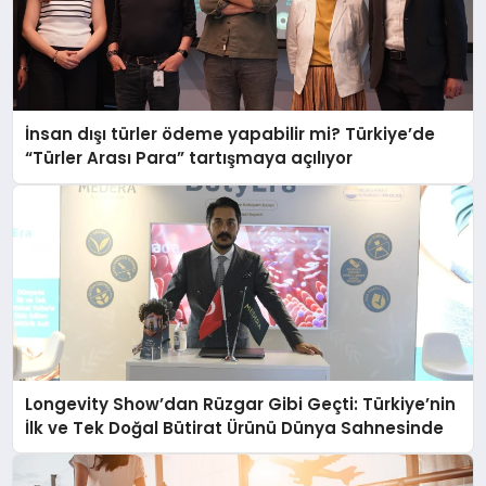
İnsan dışı türler ödeme yapabilir mi? Türkiye’de
“Türler Arası Para” tartışmaya açılıyor
Longevity Show’dan Rüzgar Gibi Geçti: Türkiye’nin
İlk ve Tek Doğal Bütirat Ürünü Dünya Sahnesinde