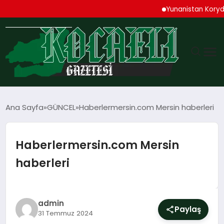
Yunanistan Korydallos
GÜNDEM
Ana Sayfa
GÜNCEL
Haberlermersin.com Mersin haberleri
TEKNOLOJI
Haberlermersin.com Mersin
EKONOMI
haberleri
SPOR
MAGAZIN
admin
Paylaş
31 Temmuz 2024