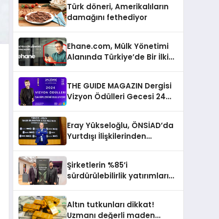
Türk döneri, Amerikalıların
damağını fethediyor
Ehane.com, Mülk Yönetimi
Alanında Türkiye’de Bir İlki
Gerçekleştirmek İçin
Yayında
THE GUIDE MAGAZIN Dergisi
Vizyon Ödülleri Gecesi 24
Aralık’ta
Eray Yükseloğlu, ÖNSİAD’da
Yurtdışı İlişkilerinden
Sorumlu Genel Başkan
Yardımcısı Oldu
Şirketlerin %85’i
sürdürülebilirlik yatırımlarını
artırdı
Altın tutkunları dikkat!
Uzmanı değerli maden