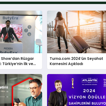
y Show’dan Rüzgar
Turna.com 2024’ün Seyahat
: Türkiye’nin İlk ve
Karnesini Açıkladı
 Bütirat Ürünü Dünya
de