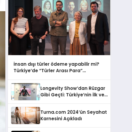
İnsan dışı türler ödeme yapabilir mi?
Türkiye’de “Türler Arası Para”
tartışmaya açılıyor
Longevity Show’dan Rüzgar
Gibi Geçti: Türkiye’nin İlk ve
Tek Doğal Bütirat Ürünü
Dünya Sahnesinde
Turna.com 2024’ün Seyahat
Karnesini Açıkladı