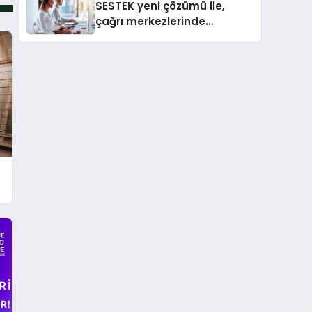
SESTEK yeni çözümü ile,
çağrı merkezlerinde
kapasite planlama
verimliliğini 4 kat artırıyor