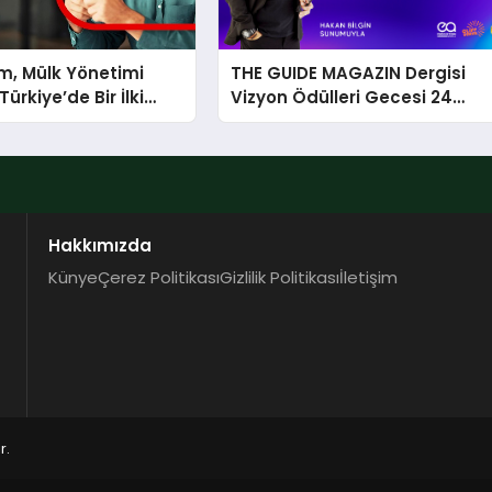
m, Mülk Yönetimi
THE GUIDE MAGAZIN Dergisi
ürkiye’de Bir İlki
Vizyon Ödülleri Gecesi 24
tirmek İçin Yayında
Aralık’ta
Hakkımızda
Künye
Çerez Politikası
Gizlilik Politikası
İletişim
r.