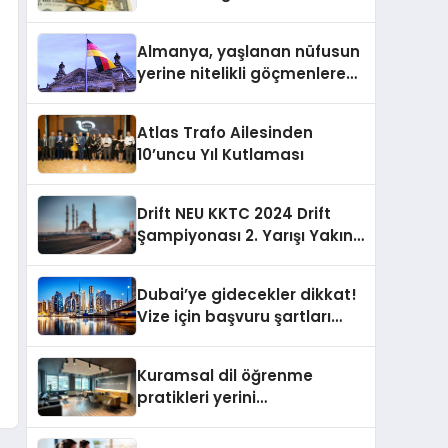
yatırımcılarını uyardı!
Almanya, yaşlanan nüfusun
yerine nitelikli göçmenlere
kapılarını açıyor
Atlas Trafo Ailesinden
10’uncu Yıl Kutlaması
Drift NEU KKTC 2024 Drift
Şampiyonası 2. Yarışı Yakın
Doğu Kampüsünde
Gerçekleştirildi
Dubai’ye gidecekler dikkat!
Vize için başvuru şartları
değişti
Kuramsal dil öğrenme
pratikleri yerini
performansa dayalı
iletişime bırakıyor