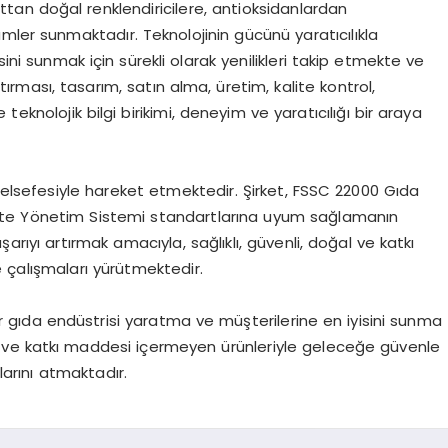
tan doğal renklendiricilere, antioksidanlardan
mler sunmaktadır. Teknolojinin gücünü yaratıcılıkla
sini sunmak için sürekli olarak yenilikleri takip etmekte ve
ırması, tasarım, satın alma, üretim, kalite kontrol,
eknolojik bilgi birikimi, deneyim ve yaratıcılığı bir araya
 felsefesiyle hareket etmektedir. Şirket, FSSC 22000 Gıda
lite Yönetim Sistemi standartlarına uyum sağlamanın
ıyı artırmak amacıyla, sağlıklı, güvenli, doğal ve katkı
 çalışmaları yürütmektedir.
 bir gıda endüstrisi yaratma ve müşterilerine en iyisini sunma
oğal ve katkı maddesi içermeyen ürünleriyle geleceğe güvenle
larını atmaktadır.