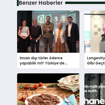
Benzer Haberler
İnsan dışı türler ödeme
Longevit
yapabilir mi? Türkiye’de
Gibi Geçti
“Türler Arası Para” tartışmaya
Tek Doğal
açılıyor
Sahnesin