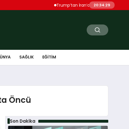
Trump’tan İran’a Sert Uyarı “Çok Ağır Şekil
20:34:30
ÜNYA
SAĞLIK
EĞITIM
kta Öncü
Son Dakika