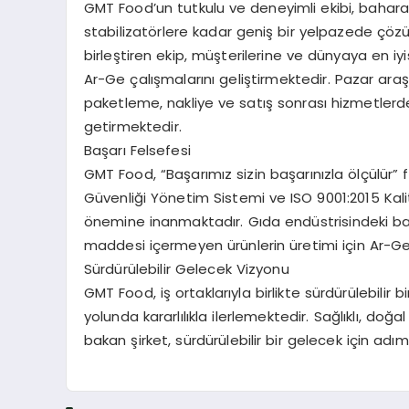
GMT Food’un tutkulu ve deneyimli ekibi, baharat
stabilizatörlere kadar geniş bir yelpazede çözü
birleştiren ekip, müşterilerine ve dünyaya en iyi
Ar-Ge çalışmalarını geliştirmektedir. Pazar araşt
paketleme, nakliye ve satış sonrası hizmetlerde t
getirmektedir.
Başarı Felsefesi
GMT Food, “Başarımız sizin başarınızla ölçülür”
Güvenliği Yönetim Sistemi ve ISO 9001:2015 Ka
önemine inanmaktadır. Gıda endüstrisindeki başar
maddesi içermeyen ürünlerin üretimi için Ar-Ge
Sürdürülebilir Gelecek Vizyonu
GMT Food, iş ortaklarıyla birlikte sürdürülebilir
yolunda kararlılıkla ilerlemektedir. Sağlıklı, d
bakan şirket, sürdürülebilir bir gelecek için adım