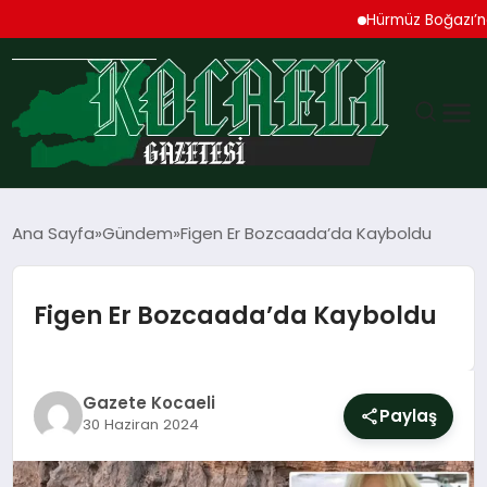
Hürmüz Boğazı’nda Pat
GÜNDEM
Ana Sayfa
Gündem
Figen Er Bozcaada’da Kayboldu
TEKNOLOJI
Figen Er Bozcaada’da Kayboldu
EKONOMI
SPOR
Gazete Kocaeli
Paylaş
30 Haziran 2024
MAGAZIN