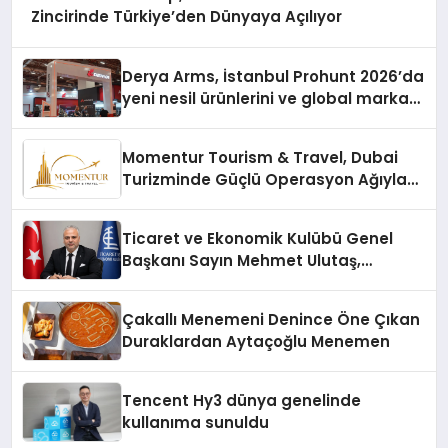
Zincirinde Türkiye’den Dünyaya Açılıyor
Derya Arms, İstanbul Prohunt 2026’da
yeni nesil ürünlerini ve global marka
vizyonunu sergiledi
Momentur Tourism & Travel, Dubai
Turizminde Güçlü Operasyon Ağıyla
Fark Yaratıyor
Ticaret ve Ekonomik Kulübü Genel
Başkanı Sayın Mehmet Ulutaş,
ekonomiye dair yaptığı açıklamada
şunları kaydetti:
Çakallı Menemeni Denince Öne Çıkan
Duraklardan Aytaçoğlu Menemen
Tencent Hy3 dünya genelinde
kullanıma sunuldu