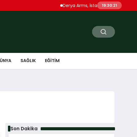
Derya Arms, İstanbul Prohunt 2026’da yen
19:30:22
ÜNYA
SAĞLIK
EĞITIM
Son Dakika