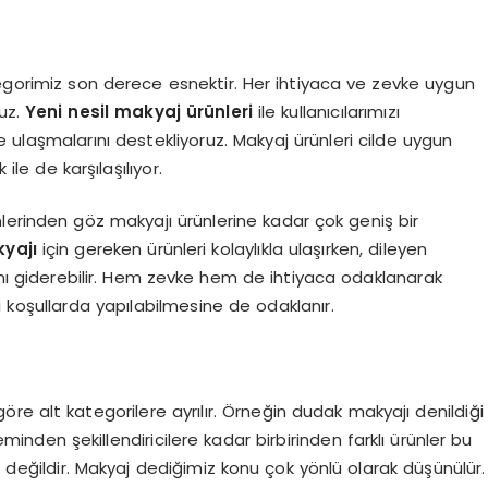
tegorimiz son derece esnektir. Her ihtiyaca ve zevke uygun
ruz.
Yeni nesil makyaj ürünleri
ile kullanıcılarımızı
ulaşmalarını destekliyoruz. Makyaj ürünleri cilde uygun
ile de karşılaşılıyor.
lerinden göz makyajı ürünlerine kadar çok geniş bir
yajı
için gereken ürünleri kolaylıkla ulaşırken, dileyen
rını giderebilir. Hem zevke hem de ihtiyaca odaklanarak
 koşullarda yapılabilmesine de odaklanır.
re alt kategorilere ayrılır. Örneğin dudak makyajı denildiği
den şekillendiricilere kadar birbirinden farklı ürünler bu
ü değildir. Makyaj dediğimiz konu çok yönlü olarak düşünülür.